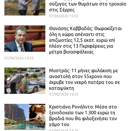
σύζυγος των θυμάτων στο τροχαίο
στις Σέρρες
07/08/2026 15:02
Θανάσης Καββαδάς: Θωρακίζεται
όλη η χώρα απέναντι στις
επιζωοτίες 12,5 εκατ. ευρώ επί
πλέον στις 13 Περιφέρειες για
μέτρα βιοασφάλειας
07/08/2026 14:53
Μυστράς: 11 μήνες φυλάκιση με
αναστολή στον 55χρονο που
έκρυβε τον νεκρό πατέρα του σε
καταψύκτη
07/08/2026 14:33
Κριστιάνο Ρονάλντο: Μέσα στο
ξενοδοχείο των 1.300 ευρώ τη
βραδιά που θα φιλοξενήσει τον
γάμο του
07/08/2026 14:26