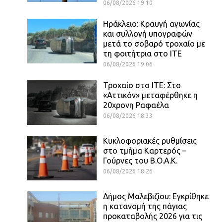
06/08/2026 19:10
Ηράκλειο: Κραυγή αγωνίας
και συλλογή υπογραφών
μετά το σοβαρό τροχαίο με
τη φοιτήτρια στο ΙΤΕ
06/08/2026 19:06
Τροχαίο στο ΙΤΕ: Στο
«Αττικόν» μεταφέρθηκε η
20χρονη Ραφαέλα
06/08/2026 18:33
Κυκλοφοριακές ρυθμίσεις
στο τμήμα Καρτερός –
Γούρνες του Β.Ο.Α.Κ.
06/08/2026 18:26
Δήμος Μαλεβιζίου: Εγκρίθηκε
η κατανομή της πάγιας
προκαταβολής 2026 για τις