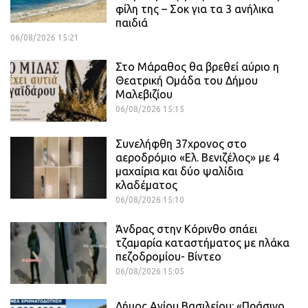
φίλη της – Σοκ για τα 3 ανήλικα
παιδιά
06/08/2026 15:21
Στο Μάραθος θα βρεθεί αύριο η
Θεατρική Ομάδα του Δήμου
Μαλεβιζίου
06/08/2026 15:15
Συνελήφθη 37χρονος στο
αεροδρόμιο «Ελ. Βενιζέλος» με 4
μαχαίρια και δύο ψαλίδια
κλαδέματος
06/08/2026 15:10
Άνδρας στην Κόρινθο σπάει
τζαμαρία καταστήματος με πλάκα
πεζοδρομίου- Βίντεο
06/08/2026 15:05
Δήμος Αγίου Βασιλείου: «Πράσινο