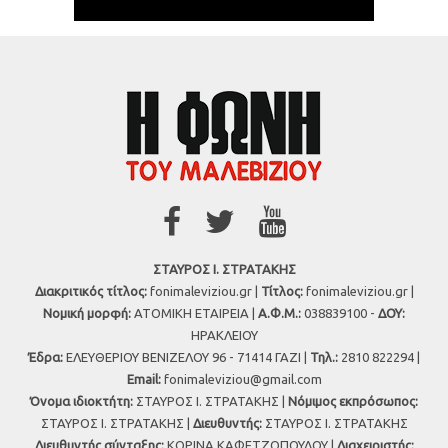
ΣΤΑΥΡΟΣ Ι. ΣΤΡΑΤΑΚΗΣ
Διακριτικός τίτλος:
fonimaleviziou.gr |
Τίτλος:
fonimaleviziou.gr |
Νομική μορφή:
ΑΤΟΜΙΚΗ ΕΤΑΙΡΕΙΑ |
Α.Φ.Μ.:
038839100 -
ΔΟΥ:
ΗΡΑΚΛΕΙΟΥ
Έδρα:
ΕΛΕΥΘΕΡΙΟΥ ΒΕΝΙΖΕΛΟΥ 96 - 71414 ΓΑΖΙ |
Τηλ.:
2810 822294 |
Εmail:
fonimaleviziou@gmail.com
Όνομα ιδιοκτήτη:
ΣΤΑΥΡΟΣ Ι. ΣΤΡΑΤΑΚΗΣ |
Νόμιμος εκπρόσωπος:
ΣΤΑΥΡΟΣ Ι. ΣΤΡΑΤΑΚΗΣ |
Διευθυντής:
ΣΤΑΥΡΟΣ Ι. ΣΤΡΑΤΑΚΗΣ
Διευθυντής σύνταξης:
ΚΟΡΙΝΑ ΚΑΦΕΤΖΟΠΟΥΛΟΥ |
Διαχειριστής: