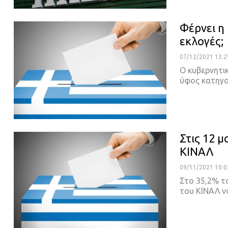
Φέρνει η 
εκλογές;
07/12/2021 13:2
Ο κυβερνητι
ύφος κατηγο
Στις 12 
ΚΙΝΑΛ
09/11/2021 10:0
Στο 35,2% τ
του ΚΙΝΑΛ ν