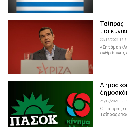
Τσίπρας –
μία κυνι
22/12/2021 12:5
«Ζητάμε εκλ
ανθρώπινης 
Δημοσκοπ
δημοσκόπ
21/12/2021 09:0
O Τσίπρας επ
Τσίπρας επα