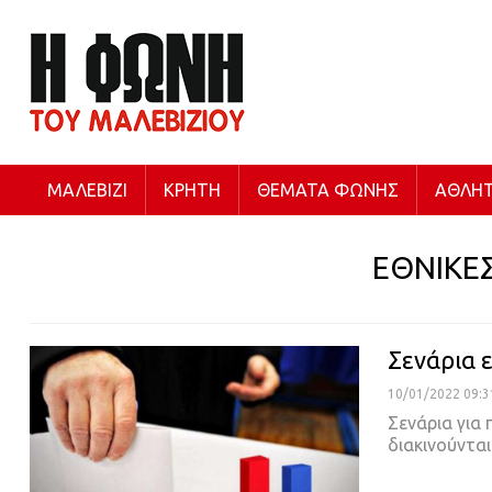
ΜΑΛΕΒΊΖΙ
ΚΡΉΤΗ
ΘΈΜΑΤΑ ΦΩΝΉΣ
ΑΘΛΗΤ
ΕΘΝΙΚΕ
Σενάρια 
10/01/2022 09:3
Σενάρια για
διακινούνται