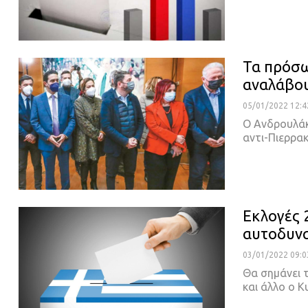
Τα πρόσω
αναλάβου
05/01/2022 12:4
O Ανδρουλάκη
αντι-Πιερρα
Εκλογές 
αυτοδυν
03/01/2022 09:0
Θα σημάνει τ
και άλλο ο Κ