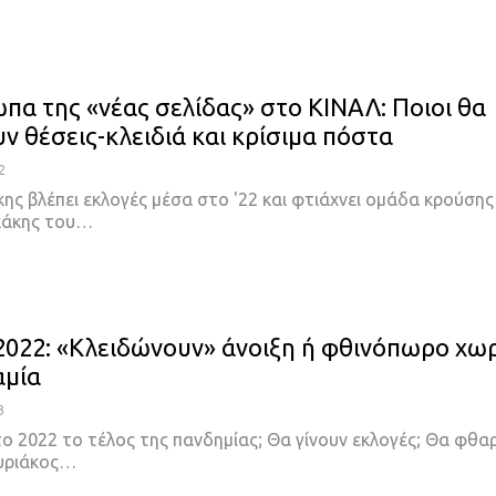
πα της «νέας σελίδας» στο ΚΙΝΑΛ: Ποιοι θα
ν θέσεις-κλειδιά και κρίσιμα πόστα
2
ς βλέπει εκλογές μέσα στο '22 και φτιάχνει ομάδα κρούσης
κάκης του
…
2022: «Κλειδώνουν» άνοιξη ή φθινόπωρο χωρ
αμία
3
ο 2022 το τέλος της πανδημίας; Θα γίνουν εκλογές; Θα φθαρ
υριάκος
…