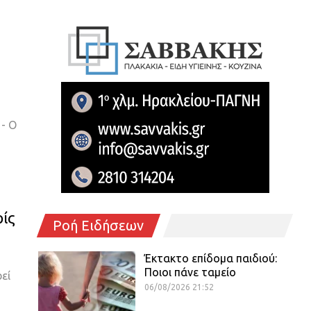
 - Ο
ίς
Ροή Ειδήσεων
Έκτακτο επίδομα παιδιού:
Ποιοι πάνε ταμείο
εί
06/08/2026 21:52