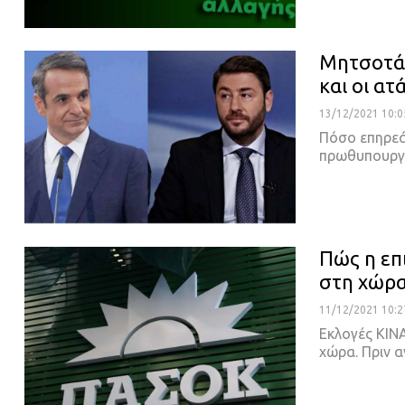
Μητσοτάκ
και οι α
13/12/2021 10:0
Πόσο επηρεά
πρωθυπουργό
Πώς η επ
στη χώρ
11/12/2021 10:2
Εκλογές ΚΙΝ
χώρα.
Πριν α