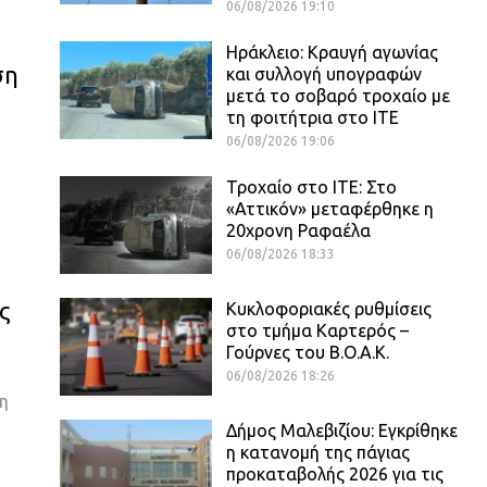
06/08/2026 19:10
Ηράκλειο: Κραυγή αγωνίας
ση
και συλλογή υπογραφών
μετά το σοβαρό τροχαίο με
τη φοιτήτρια στο ΙΤΕ
06/08/2026 19:06
Τροχαίο στο ΙΤΕ: Στο
«Αττικόν» μεταφέρθηκε η
20χρονη Ραφαέλα
06/08/2026 18:33
ς
Κυκλοφοριακές ρυθμίσεις
στο τμήμα Καρτερός –
Γούρνες του Β.Ο.Α.Κ.
06/08/2026 18:26
τη
Δήμος Μαλεβιζίου: Εγκρίθηκε
η κατανομή της πάγιας
προκαταβολής 2026 για τις