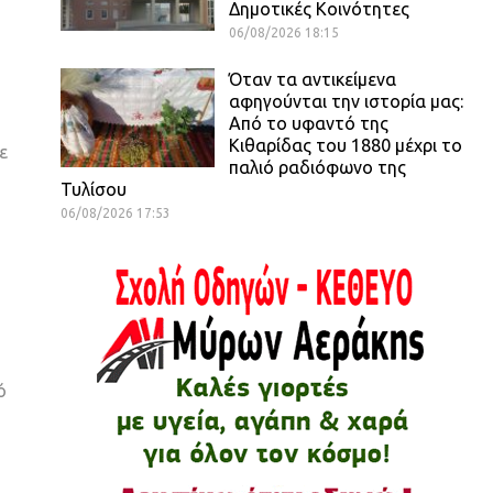
Δημοτικές Κοινότητες
06/08/2026 18:15
Όταν τα αντικείμενα
αφηγούνται την ιστορία μας:
Από το υφαντό της
Κιθαρίδας του 1880 μέχρι το
ε
παλιό ραδιόφωνο της
Τυλίσου
06/08/2026 17:53
ο
ό