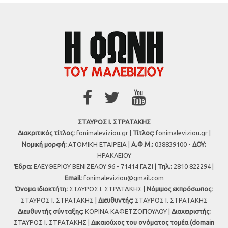
ΣΤΑΥΡΟΣ Ι. ΣΤΡΑΤΑΚΗΣ
Διακριτικός τίτλος:
fonimaleviziou.gr |
Τίτλος:
fonimaleviziou.gr |
Νομική μορφή:
ΑΤΟΜΙΚΗ ΕΤΑΙΡΕΙΑ |
Α.Φ.Μ.:
038839100 -
ΔΟΥ:
ΗΡΑΚΛΕΙΟΥ
Έδρα:
ΕΛΕΥΘΕΡΙΟΥ ΒΕΝΙΖΕΛΟΥ 96 - 71414 ΓΑΖΙ |
Τηλ.:
2810 822294 |
Εmail:
fonimaleviziou@gmail.com
Όνομα ιδιοκτήτη:
ΣΤΑΥΡΟΣ Ι. ΣΤΡΑΤΑΚΗΣ |
Νόμιμος εκπρόσωπος:
ΣΤΑΥΡΟΣ Ι. ΣΤΡΑΤΑΚΗΣ |
Διευθυντής:
ΣΤΑΥΡΟΣ Ι. ΣΤΡΑΤΑΚΗΣ
Διευθυντής σύνταξης:
ΚΟΡΙΝΑ ΚΑΦΕΤΖΟΠΟΥΛΟΥ |
Διαχειριστής:
ΣΤΑΥΡΟΣ Ι. ΣΤΡΑΤΑΚΗΣ |
Δικαιούχος του ονόματος τομέα (domain