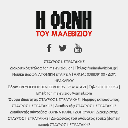
ΣΤΑΥΡΟΣ Ι. ΣΤΡΑΤΑΚΗΣ
Διακριτικός τίτλος:
fonimaleviziou.gr |
Τίτλος:
fonimaleviziou.gr |
Νομική μορφή:
ΑΤΟΜΙΚΗ ΕΤΑΙΡΕΙΑ |
Α.Φ.Μ.:
038839100 -
ΔΟΥ:
ΗΡΑΚΛΕΙΟΥ
Έδρα:
ΕΛΕΥΘΕΡΙΟΥ ΒΕΝΙΖΕΛΟΥ 96 - 71414 ΓΑΖΙ |
Τηλ.:
2810 822294 |
Εmail:
fonimaleviziou@gmail.com
Όνομα ιδιοκτήτη:
ΣΤΑΥΡΟΣ Ι. ΣΤΡΑΤΑΚΗΣ |
Νόμιμος εκπρόσωπος:
ΣΤΑΥΡΟΣ Ι. ΣΤΡΑΤΑΚΗΣ |
Διευθυντής:
ΣΤΑΥΡΟΣ Ι. ΣΤΡΑΤΑΚΗΣ
Διευθυντής σύνταξης:
ΚΟΡΙΝΑ ΚΑΦΕΤΖΟΠΟΥΛΟΥ |
Διαχειριστής:
ΣΤΑΥΡΟΣ Ι. ΣΤΡΑΤΑΚΗΣ |
Δικαιούχος του ονόματος τομέα (domain
name):
ΣΤΑΥΡΟΣ Ι. ΣΤΡΑΤΑΚΗΣ