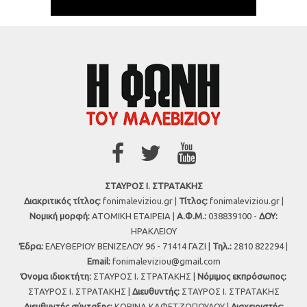
ΣΤΑΥΡΟΣ Ι. ΣΤΡΑΤΑΚΗΣ
Διακριτικός τίτλος:
fonimaleviziou.gr |
Τίτλος:
fonimaleviziou.gr |
Νομική μορφή:
ΑΤΟΜΙΚΗ ΕΤΑΙΡΕΙΑ |
Α.Φ.Μ.:
038839100 -
ΔΟΥ:
ΗΡΑΚΛΕΙΟΥ
Έδρα:
ΕΛΕΥΘΕΡΙΟΥ ΒΕΝΙΖΕΛΟΥ 96 - 71414 ΓΑΖΙ |
Τηλ.:
2810 822294 |
Εmail:
fonimaleviziou@gmail.com
Όνομα ιδιοκτήτη:
ΣΤΑΥΡΟΣ Ι. ΣΤΡΑΤΑΚΗΣ |
Νόμιμος εκπρόσωπος:
ΣΤΑΥΡΟΣ Ι. ΣΤΡΑΤΑΚΗΣ |
Διευθυντής:
ΣΤΑΥΡΟΣ Ι. ΣΤΡΑΤΑΚΗΣ
Διευθυντής σύνταξης:
ΚΟΡΙΝΑ ΚΑΦΕΤΖΟΠΟΥΛΟΥ |
Διαχειριστής: