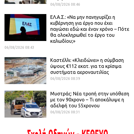
06/08/2026 08:46
ΕΛ.Α.Σ.: «Να μην πανηγυρίζει η
κυβέρνηση για έργο που έχει
παγώσει εδώ και έναν χρόνο – Πότε
θα ολοκληρωθεί το έργο του
καλωδίου;»
06/08/2026 08:43
Καστέλλι: «Κλειδώνει» η σύμβαση
ύψους €112 εκατ. για τα κρίσιμα
συστήματα αεροναυτιλίας
06/08/2026 08:39
Μυστράς: Νέα τροπή στην υπόθεση
με τον 90χρονο – Τι αποκάλυψε η
αδελφή του 55χρονου
06/08/2026 08:31