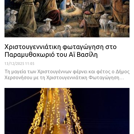
Χριστουγεννιάτικη φωταγώγηση στο
Παραμυθοχωριό του Αϊ Βασίλη
13/12/2025 11:05
Τη μαγεία των Χριστουγέννων φέρνει και φέτος ο Δήμος
Χερσονήσου με τη Χριστουγεννιάτικη Φωταγώγηση…