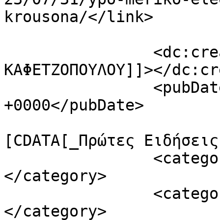
krousona/</link>

		<dc:creator><![CDATA[ΚΟΡΙΝΑ 
ΚΑΦΕΤΖΟΠΟΥΛΟΥ]]></dc:cr
		<pubDate>Mon, 31 Jul 2023 15:26:13 
+0000</pubDate>

				<catego
[CDATA[_Πρώτες Ειδήσεις
		<category><![CDATA[Μαλεβίζι]]>
</category>

		<category><![CDATA[Ροή ειδήσεων]]>
</category>
