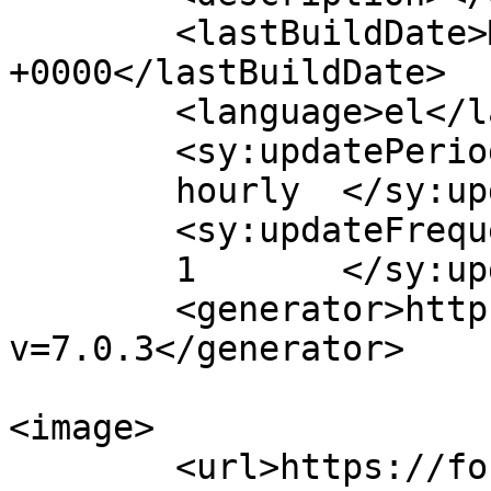
	<lastBuildDate>Mon, 31 Jul 2023 15:28:18 
+0000</lastBuildDate>

	<language>el</language>

	<sy:updatePeriod>

	hourly	</sy:updatePeriod>

	<sy:updateFrequency>

	1	</sy:updateFrequency>

	<generator>https://wordpress.org/?
v=7.0.3</generator>

<image>

	<url>https://fonimaleviziou.gr/wp-