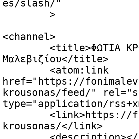
es/slash/"

	>

<channel>

	<title>ΦΩΤΙΑ ΚΡΟΥΣΩΝΑΣ Archives - Φωνή 
Μαλεβιζίου</title>

	<atom:link 
href="https://fonimalev
krousonas/feed/" rel="se
type="application/rss+x
	<link>https://fonimaleviziou.gr/tag/fotia-
krousonas/</link>

	<description></description>
