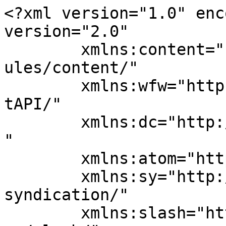
<?xml version="1.0" enc
version="2.0"

	xmlns:content="http://purl.org/rss/1.0/mod
ules/content/"

	xmlns:wfw="http://wellformedweb.org/Commen
tAPI/"

	xmlns:dc="http://purl.org/dc/elements/1.1/
"

	xmlns:atom="http://www.w3.org/2005/Atom"

	xmlns:sy="http://purl.org/rss/1.0/modules/
syndication/"

	xmlns:slash="http://purl.org/rss/1.0/modul