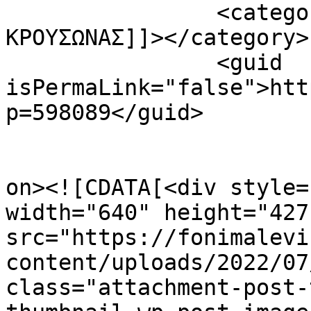
		<category><![CDATA[ΦΩΤΙΑ 
ΚΡΟΥΣΩΝΑΣ]]></category>

		<guid 
isPermaLink="false">htt
p=598089</guid>

					<de
on><![CDATA[<div style=
width="640" height="427"
src="https://fonimalevi
content/uploads/2022/07
class="attachment-post-