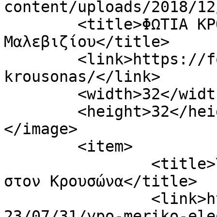
content/uploads/2018/12
	<title>ΦΩΤΙΑ ΚΡΟΥΣΩΝΑΣ Archives - Φωνή 
Μαλεβιζίου</title>

	<link>https://fonimaleviziou.gr/tag/fotia-
krousonas/</link>

	<width>32</width>

	<height>32</height>

</image> 

	<item>

		<title>Υπό μερικό έλεγχο η φωτιά 
στον Κρουσώνα</title>

		<link>https://fonimaleviziou.gr/20
23/07/31/ypo-meriko-ele