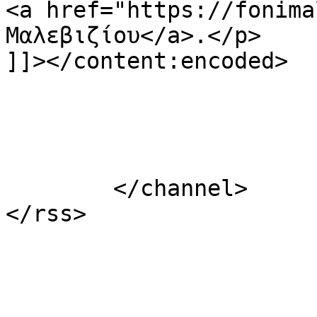
<a href="https://fonima
Μαλεβιζίου</a>.</p>

]]></content:encoded>

			</item>
	</channel>
