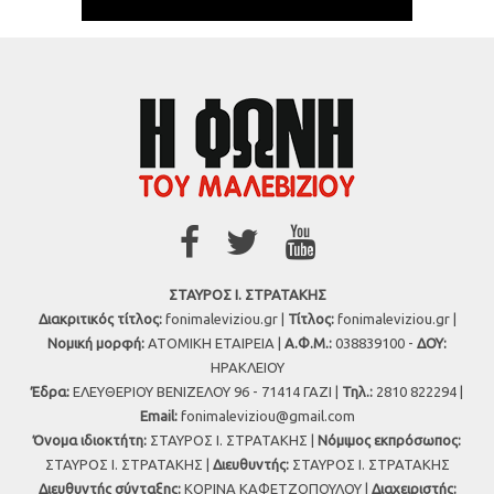
ΣΤΑΥΡΟΣ Ι. ΣΤΡΑΤΑΚΗΣ
Διακριτικός τίτλος:
fonimaleviziou.gr |
Τίτλος:
fonimaleviziou.gr |
Νομική μορφή:
ΑΤΟΜΙΚΗ ΕΤΑΙΡΕΙΑ |
Α.Φ.Μ.:
038839100 -
ΔΟΥ:
ΗΡΑΚΛΕΙΟΥ
Έδρα:
ΕΛΕΥΘΕΡΙΟΥ ΒΕΝΙΖΕΛΟΥ 96 - 71414 ΓΑΖΙ |
Τηλ.:
2810 822294 |
Εmail:
fonimaleviziou@gmail.com
Όνομα ιδιοκτήτη:
ΣΤΑΥΡΟΣ Ι. ΣΤΡΑΤΑΚΗΣ |
Νόμιμος εκπρόσωπος:
ΣΤΑΥΡΟΣ Ι. ΣΤΡΑΤΑΚΗΣ |
Διευθυντής:
ΣΤΑΥΡΟΣ Ι. ΣΤΡΑΤΑΚΗΣ
Διευθυντής σύνταξης:
ΚΟΡΙΝΑ ΚΑΦΕΤΖΟΠΟΥΛΟΥ |
Διαχειριστής: