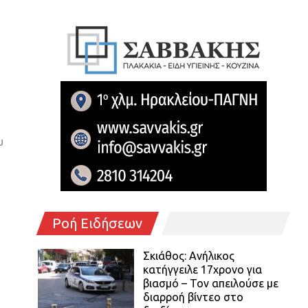
υ
Ροή Ειδήσεων
Σκιάθος: Ανήλικος
κατήγγειλε 17χρονο για
βιασμό – Τον απειλούσε με
διαρροή βίντεο στο