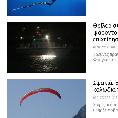
Θρίλερ σ
ψαροντο
επιχείρη
08/07/2026 08:0
Έρευνες πρα
Φραγκοκάστ
Σφακιά: 
καλώδια 
02/10/2022 12:5
Χωρίς ρεύμα
υπήρξε σοβα