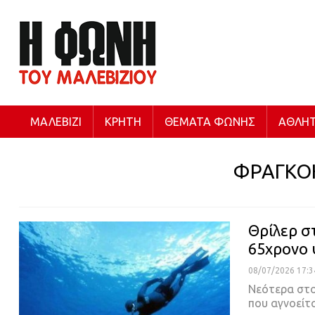
ΜΑΛΕΒΊΖΙ
ΚΡΉΤΗ
ΘΈΜΑΤΑ ΦΩΝΉΣ
ΑΘΛΗΤ
ΦΡΑΓΚΟ
Θρίλερ στ
65χρονο 
08/07/2026 17:3
Νεότερα στο
που αγνοείτ