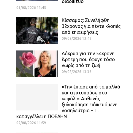
διαδίκτυο
09/08/2026 13:45
Κίσσαμος: Συνελήφθη
32χρονος για πέντε κλοπές
από επιχειρήσεις
09/08/2026 13:42
Δάκρυα για την 54χρονη
Άρτεμη που έφυγε τόσο
νωρίς από τη ζωή
09/08/2026 13:36
«Την έπιασε από τα μαλλιά
και τη χτυπούσε στο
κεφάλι»: Ασθενής
ξυλοκόπησε ειδικευόμενη
νοσηλεύτρια – Τι
καταγγέλλει η ΠΟΕΔΗΝ
09/08/2026 11:59