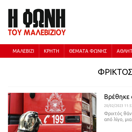
ΜΑΛΕΒΊΖΙ
ΚΡΉΤΗ
ΘΈΜΑΤΑ ΦΩΝΉΣ
ΑΘΛΗΤ
ΦΡΙΚΤΟ
Βρέθηκε 
20/02/2023 11:5
Φριχτός θάνα
από λίγο, μι