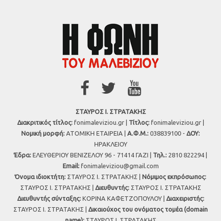
ΣΤΑΥΡΟΣ Ι. ΣΤΡΑΤΑΚΗΣ
Διακριτικός τίτλος:
fonimaleviziou.gr |
Τίτλος:
fonimaleviziou.gr |
Νομική μορφή:
ΑΤΟΜΙΚΗ ΕΤΑΙΡΕΙΑ |
Α.Φ.Μ.:
038839100 -
ΔΟΥ:
ΗΡΑΚΛΕΙΟΥ
Έδρα:
ΕΛΕΥΘΕΡΙΟΥ ΒΕΝΙΖΕΛΟΥ 96 - 71414 ΓΑΖΙ |
Τηλ.:
2810 822294 |
Εmail:
fonimaleviziou@gmail.com
Όνομα ιδιοκτήτη:
ΣΤΑΥΡΟΣ Ι. ΣΤΡΑΤΑΚΗΣ |
Νόμιμος εκπρόσωπος:
ΣΤΑΥΡΟΣ Ι. ΣΤΡΑΤΑΚΗΣ |
Διευθυντής:
ΣΤΑΥΡΟΣ Ι. ΣΤΡΑΤΑΚΗΣ
Διευθυντής σύνταξης:
ΚΟΡΙΝΑ ΚΑΦΕΤΖΟΠΟΥΛΟΥ |
Διαχειριστής:
ΣΤΑΥΡΟΣ Ι. ΣΤΡΑΤΑΚΗΣ |
Δικαιούχος του ονόματος τομέα (domain
name):
ΣΤΑΥΡΟΣ Ι. ΣΤΡΑΤΑΚΗΣ