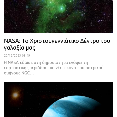
NASA: To Χριστουγεννιάτικο Δέντρο του
γαλαξία μας
20/12/2023 09:49
H NASA έδωσε στη δημοσιότητα ενόψει τη
εορταστικής περιόδου μια νέα εικόνα του αστρικού
σμήνους NGC…