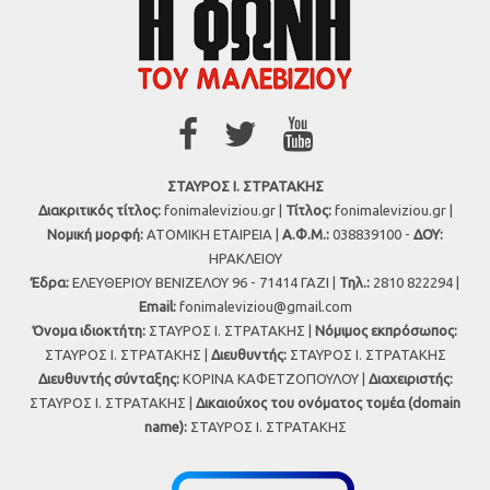
ΣΤΑΥΡΟΣ Ι. ΣΤΡΑΤΑΚΗΣ
Διακριτικός τίτλος:
fonimaleviziou.gr |
Τίτλος:
fonimaleviziou.gr |
Νομική μορφή:
ΑΤΟΜΙΚΗ ΕΤΑΙΡΕΙΑ |
Α.Φ.Μ.:
038839100 -
ΔΟΥ:
ΗΡΑΚΛΕΙΟΥ
Έδρα:
ΕΛΕΥΘΕΡΙΟΥ ΒΕΝΙΖΕΛΟΥ 96 - 71414 ΓΑΖΙ |
Τηλ.:
2810 822294 |
Εmail:
fonimaleviziou@gmail.com
Όνομα ιδιοκτήτη:
ΣΤΑΥΡΟΣ Ι. ΣΤΡΑΤΑΚΗΣ |
Νόμιμος εκπρόσωπος:
ΣΤΑΥΡΟΣ Ι. ΣΤΡΑΤΑΚΗΣ |
Διευθυντής:
ΣΤΑΥΡΟΣ Ι. ΣΤΡΑΤΑΚΗΣ
Διευθυντής σύνταξης:
ΚΟΡΙΝΑ ΚΑΦΕΤΖΟΠΟΥΛΟΥ |
Διαχειριστής:
ΣΤΑΥΡΟΣ Ι. ΣΤΡΑΤΑΚΗΣ |
Δικαιούχος του ονόματος τομέα (domain
name):
ΣΤΑΥΡΟΣ Ι. ΣΤΡΑΤΑΚΗΣ