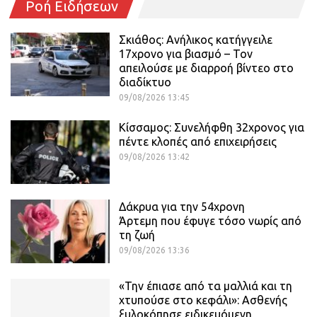
Ροή Ειδήσεων
Σκιάθος: Ανήλικος κατήγγειλε
17χρονο για βιασμό – Τον
απειλούσε με διαρροή βίντεο στο
διαδίκτυο
09/08/2026 13:45
Κίσσαμος: Συνελήφθη 32χρονος για
πέντε κλοπές από επιχειρήσεις
09/08/2026 13:42
Δάκρυα για την 54χρονη
Άρτεμη που έφυγε τόσο νωρίς από
τη ζωή
09/08/2026 13:36
«Την έπιασε από τα μαλλιά και τη
χτυπούσε στο κεφάλι»: Ασθενής
ξυλοκόπησε ειδικευόμενη