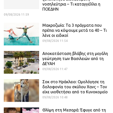
νοσηλεύτρια – Τι καταγγέλλει η
ΠΟΕΔΗΝ
09/08/2026 11:59
Μακροζωία: Τα 3 πράγματα που
πρέπει να κόψουμε μετά τα 40 – Τι
λένε οι ειδικοί
09/08/2026 11:54
Αποκατάσταση βλάβης στη μεγάλη
γεώτρηση των Βασιλειών από τη
ΔΕΥΑΗ
09/08/2026 11:47
Σοκ στο Ηράκλειο: Ομολόγησε τη
δολοφονία του σκύλου Χανς – Τον
είχε υιοθετήσει από το Κυνοκομείο
09/08/2026 10:48
Θλίψη στη Μεσαρά: Έφυγε από τη