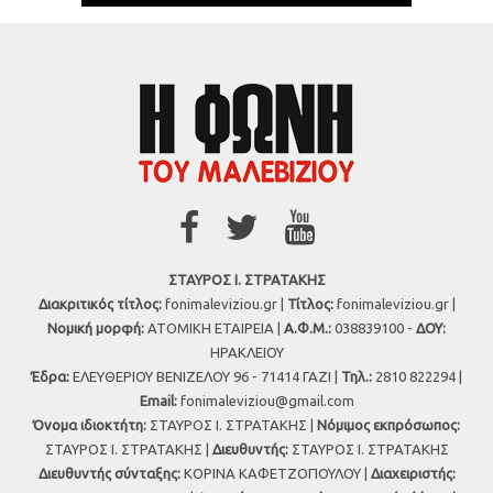
ΣΤΑΥΡΟΣ Ι. ΣΤΡΑΤΑΚΗΣ
Διακριτικός τίτλος:
fonimaleviziou.gr |
Τίτλος:
fonimaleviziou.gr |
Νομική μορφή:
ΑΤΟΜΙΚΗ ΕΤΑΙΡΕΙΑ |
Α.Φ.Μ.:
038839100 -
ΔΟΥ:
ΗΡΑΚΛΕΙΟΥ
Έδρα:
ΕΛΕΥΘΕΡΙΟΥ ΒΕΝΙΖΕΛΟΥ 96 - 71414 ΓΑΖΙ |
Τηλ.:
2810 822294 |
Εmail:
fonimaleviziou@gmail.com
Όνομα ιδιοκτήτη:
ΣΤΑΥΡΟΣ Ι. ΣΤΡΑΤΑΚΗΣ |
Νόμιμος εκπρόσωπος:
ΣΤΑΥΡΟΣ Ι. ΣΤΡΑΤΑΚΗΣ |
Διευθυντής:
ΣΤΑΥΡΟΣ Ι. ΣΤΡΑΤΑΚΗΣ
Διευθυντής σύνταξης:
ΚΟΡΙΝΑ ΚΑΦΕΤΖΟΠΟΥΛΟΥ |
Διαχειριστής: