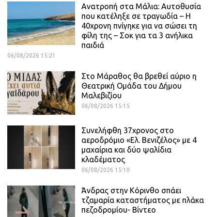
Ανατροπή στα Μάλια: Αυτοθυσία
που κατέληξε σε τραγωδία – Η
40χρονη πνίγηκε για να σώσει τη
φίλη της – Σοκ για τα 3 ανήλικα
παιδιά
06/08/2026 15:21
Στο Μάραθος θα βρεθεί αύριο η
Θεατρική Ομάδα του Δήμου
Μαλεβιζίου
06/08/2026 15:15
Συνελήφθη 37χρονος στο
αεροδρόμιο «Ελ. Βενιζέλος» με 4
μαχαίρια και δύο ψαλίδια
κλαδέματος
06/08/2026 15:10
Άνδρας στην Κόρινθο σπάει
τζαμαρία καταστήματος με πλάκα
πεζοδρομίου- Βίντεο