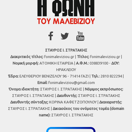
ΣΤΑΥΡΟΣ Ι. ΣΤΡΑΤΑΚΗΣ
Διακριτικός τίτλος:
fonimaleviziou.gr |
Τίτλος:
fonimaleviziou.gr |
Νομική μορφή:
ΑΤΟΜΙΚΗ ΕΤΑΙΡΕΙΑ |
Α.Φ.Μ.:
038839100 -
ΔΟΥ:
ΗΡΑΚΛΕΙΟΥ
Έδρα:
ΕΛΕΥΘΕΡΙΟΥ ΒΕΝΙΖΕΛΟΥ 96 - 71414 ΓΑΖΙ |
Τηλ.:
2810 822294 |
Εmail:
fonimaleviziou@gmail.com
Όνομα ιδιοκτήτη:
ΣΤΑΥΡΟΣ Ι. ΣΤΡΑΤΑΚΗΣ |
Νόμιμος εκπρόσωπος:
ΣΤΑΥΡΟΣ Ι. ΣΤΡΑΤΑΚΗΣ |
Διευθυντής:
ΣΤΑΥΡΟΣ Ι. ΣΤΡΑΤΑΚΗΣ
Διευθυντής σύνταξης:
ΚΟΡΙΝΑ ΚΑΦΕΤΖΟΠΟΥΛΟΥ |
Διαχειριστής:
ΣΤΑΥΡΟΣ Ι. ΣΤΡΑΤΑΚΗΣ |
Δικαιούχος του ονόματος τομέα (domain
name):
ΣΤΑΥΡΟΣ Ι. ΣΤΡΑΤΑΚΗΣ