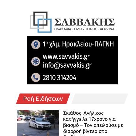
Ροή Ειδήσεων
Σκιάθος: Ανήλικος
κατήγγειλε 17χρονο για
βιασμό – Τον απειλούσε με
διαρροή βίντεο στο