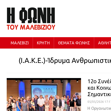
ΜΑΛΕΒΊΖΙ
ΚΡΉΤΗ
ΘΈΜΑΤΑ ΦΩΝΉΣ
ΑΘΛΗΤ
(Ι.Α.Κ.Ε.)-Ίδρυμα Ανθρωπιστ
12ο Συνέ
και Κοιν
Σημαντικ
05/05/2026 17:1
Η Οργανωτική