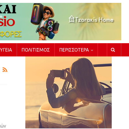
ΥΓΕΊΑ
ΠΟΛΙΤΙΣΜΌΣ
ΠΕΡΙΣΣΌΤΕΡΑ
|
κών