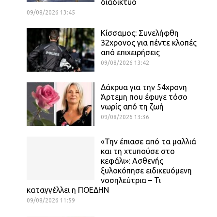
διαδίκτυο
09/08/2026 13:45
Κίσσαμος: Συνελήφθη
32χρονος για πέντε κλοπές
από επιχειρήσεις
09/08/2026 13:42
Δάκρυα για την 54χρονη
Άρτεμη που έφυγε τόσο
νωρίς από τη ζωή
09/08/2026 13:36
«Την έπιασε από τα μαλλιά
και τη χτυπούσε στο
κεφάλι»: Ασθενής
ξυλοκόπησε ειδικευόμενη
νοσηλεύτρια – Τι
καταγγέλλει η ΠΟΕΔΗΝ
09/08/2026 11:59