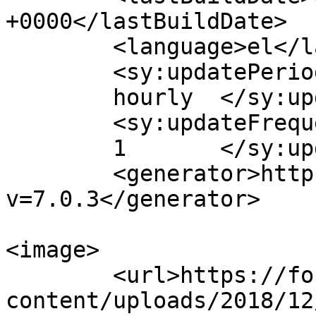
+0000</lastBuildDate>

	<language>el</language>

	<sy:updatePeriod>

	hourly	</sy:updatePeriod>

	<sy:updateFrequency>

	1	</sy:updateFrequency>

	<generator>https://wordpress.org/?
v=7.0.3</generator>

<image>

	<url>https://fonimaleviziou.gr/wp-
content/uploads/2018/12