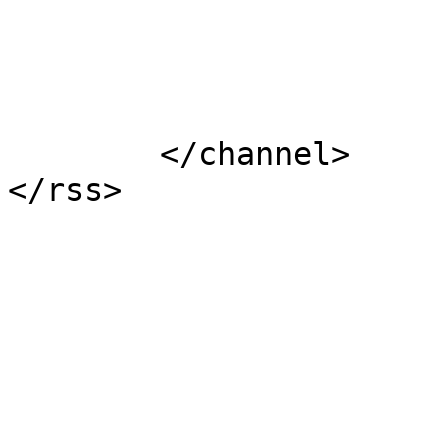
			</item>
	</channel>
