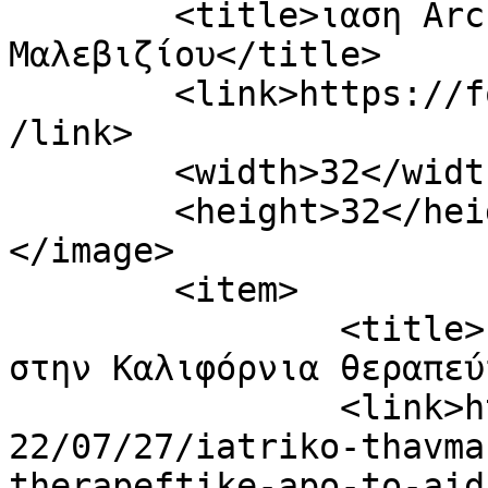
	<title>ιαση Archives - Φωνή 
Μαλεβιζίου</title>

	<link>https://fonimaleviziou.gr/tag/iasi/<
/link>

	<width>32</width>

	<height>32</height>

</image> 

	<item>

		<title>Ιατρικό θαύμα: 66χρονος 
στην Καλιφόρνια θεραπεύ
		<link>https://fonimaleviziou.gr/20
22/07/27/iatriko-thavma
therapeftike-apo-to-aid