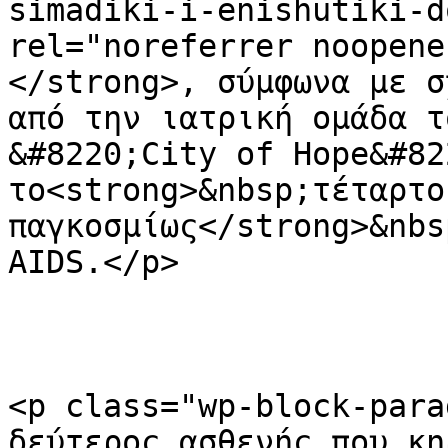
simadiki-i-enishutiki-d
rel="noreferrer noopene
</strong>, σύμφωνα με σ
από την ιατρική ομάδα τ
&#8220;City of Hope&#82
το<strong>&nbsp;τέταρτο
παγκοσμίως</strong>&nbs
AIDS.</p>

<p class="wp-block-para
δεύτερος ασθενής που κη