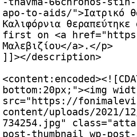
-thavma-66chronos-stin-
apo-to-aids/">Ιατρικό θ
Καλιφόρνια θεραπεύτηκε 
first on <a href="https
Μαλεβιζίου</a>.</p>

]]></description>

<content:encoded><![CDA
bottom:20px;"><img widt
src="https://fonimalevi
content/uploads/2021/12
734254.jpg" class="atta
post-thumbnail wp-post-