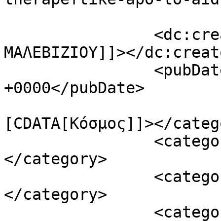
		<dc:creator><![CDATA[ΦΩΝΗ 
ΜΑΛΕΒΙΖΙΟΥ]]></dc:creato
		<pubDate>Wed, 27 Jul 2022 17:44:53 
+0000</pubDate>

				<catego
[CDATA[Κόσμος]]></catego
		<category><![CDATA[Ροή ειδήσεων]]>
</category>

		<category><![CDATA[Υγεία]]>
</category>

		<category><![CDATA[66χρονος]]>