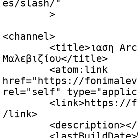
es/slash/"

	>

<channel>

	<title>ιαση Archives - Φωνή 
Μαλεβιζίου</title>

	<atom:link 
href="https://fonimalev
rel="self" type="applic
	<link>https://fonimaleviziou.gr/tag/iasi/<
/link>

	<description></description>

	<lastBuildDate>Wed, 27 Jul 2022 17:44:55 