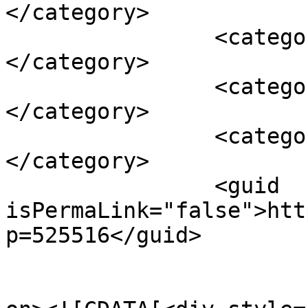
</category>

		<category><![CDATA[AIDS]]>
</category>

		<category><![CDATA[ιαση]]>
</category>

		<category><![CDATA[ΚΑΛΙΦΟΡΝΙΑ]]>
</category>

		<guid 
isPermaLink="false">htt
p=525516</guid>

					<de