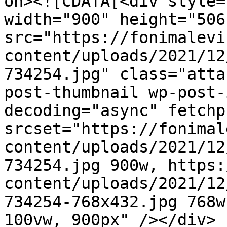
on><![CDATA[<div style=
width="900" height="506"
src="https://fonimalevi
content/uploads/2021/12
734254.jpg" class="atta
post-thumbnail wp-post-
decoding="async" fetchp
srcset="https://fonimal
content/uploads/2021/12
734254.jpg 900w, https:
content/uploads/2021/12
734254-768x432.jpg 768w
100vw, 900px" /></div>
