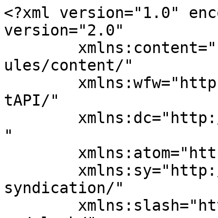
<?xml version="1.0" enc
version="2.0"

	xmlns:content="http://purl.org/rss/1.0/mod
ules/content/"

	xmlns:wfw="http://wellformedweb.org/Commen
tAPI/"

	xmlns:dc="http://purl.org/dc/elements/1.1/
"

	xmlns:atom="http://www.w3.org/2005/Atom"

	xmlns:sy="http://purl.org/rss/1.0/modules/
syndication/"

	xmlns:slash="http://purl.org/rss/1.0/modul