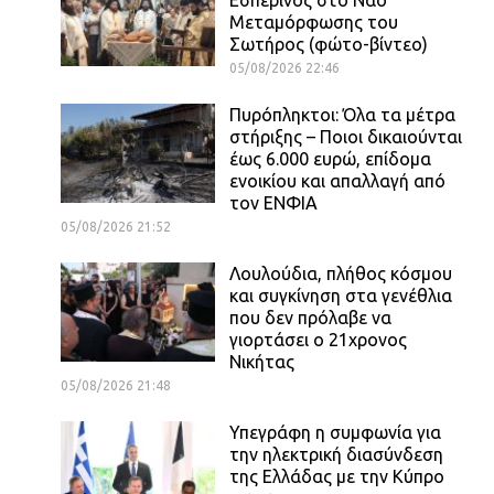
Μεταμόρφωσης του
Σωτήρος (φώτο-βίντεο)
05/08/2026 22:46
Πυρόπληκτοι: Όλα τα μέτρα
στήριξης – Ποιοι δικαιούνται
έως 6.000 ευρώ, επίδομα
ενοικίου και απαλλαγή από
τον ΕΝΦΙΑ
05/08/2026 21:52
Λουλούδια, πλήθος κόσμου
και συγκίνηση στα γενέθλια
που δεν πρόλαβε να
γιορτάσει ο 21χρονος
Νικήτας
05/08/2026 21:48
Υπεγράφη η συμφωνία για
την ηλεκτρική διασύνδεση
της Ελλάδας με την Κύπρο