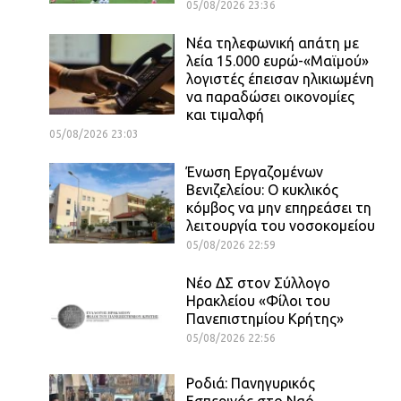
05/08/2026 23:36
Νέα τηλεφωνική απάτη με
λεία 15.000 ευρώ-«Μαϊμού»
λογιστές έπεισαν ηλικιωμένη
να παραδώσει οικονομίες
και τιμαλφή
05/08/2026 23:03
Ένωση Εργαζομένων
Βενιζελείου: Ο κυκλικός
κόμβος να μην επηρεάσει τη
λειτουργία του νοσοκομείου
05/08/2026 22:59
Νέο ΔΣ στον Σύλλογο
Ηρακλείου «Φίλοι του
Πανεπιστημίου Κρήτης»
05/08/2026 22:56
Ροδιά: Πανηγυρικός
Εσπερινός στο Ναό