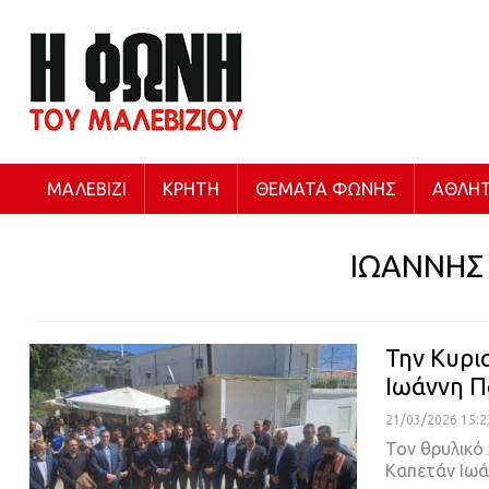
ΜΑΛΕΒΊΖΙ
ΚΡΉΤΗ
ΘΈΜΑΤΑ ΦΩΝΉΣ
ΑΘΛΗΤ
ΙΩΑΝΝΗΣ
Την Κυρι
Ιωάννη Π
21/03/2026 15:2
Τον θρυλικό
Καπετάν Ιωά