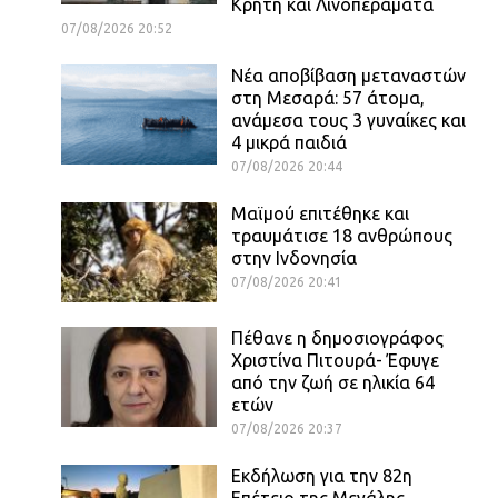
Κρήτη και Λινοπεράματα
07/08/2026 20:52
Νέα αποβίβαση μεταναστών
στη Μεσαρά: 57 άτομα,
ανάμεσα τους 3 γυναίκες και
4 μικρά παιδιά
07/08/2026 20:44
Μαϊμού επιτέθηκε και
τραυμάτισε 18 ανθρώπους
στην Ινδονησία
07/08/2026 20:41
Πέθανε η δημοσιογράφος
Χριστίνα Πιτουρά- Έφυγε
από την ζωή σε ηλικία 64
ετών
07/08/2026 20:37
Εκδήλωση για την 82η
Επέτειο της Μεγάλης