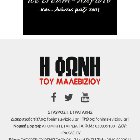
ΣΤΑΥΡΟΣ Ι. ΣΤΡΑΤΑΚΗΣ
Διακριτικός τίτλος:
fonimaleviziou.gr |
Τίτλος:
fonimaleviziou.gr |
Νομική μορφή:
ΑΤΟΜΙΚΗ ΕΤΑΙΡΕΙΑ |
Α.Φ.Μ.:
038839100 -
ΔΟΥ:
ΗΡΑΚΛΕΙΟΥ
Έδρα:
ΕΛΕΥΘΕΡΙΟΥ ΒΕΝΙΖΕΛΟΥ 96 - 71414 ΓΑΖΙ |
Τηλ.:
2810 822294 |