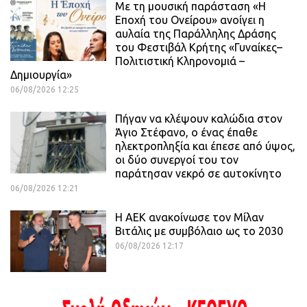
Με τη μουσική παράσταση «Η
Εποχή του Ονείρου» ανοίγει η
αυλαία της Παράλληλης Δράσης
του Φεστιβάλ Κρήτης «Γυναίκες–
Πολιτιστική Κληρονομιά –
Δημιουργία»
06/08/2026 12:25
Πήγαν να κλέψουν καλώδια στον
Άγιο Στέφανο, ο ένας έπαθε
ηλεκτροπληξία και έπεσε από ύψος,
οι δύο συνεργοί του τον
παράτησαν νεκρό σε αυτοκίνητο
06/08/2026 12:21
H ΑΕΚ ανακοίνωσε τον Μίλαν
Βιτάλις με συμβόλαιο ως το 2030
06/08/2026 12:17