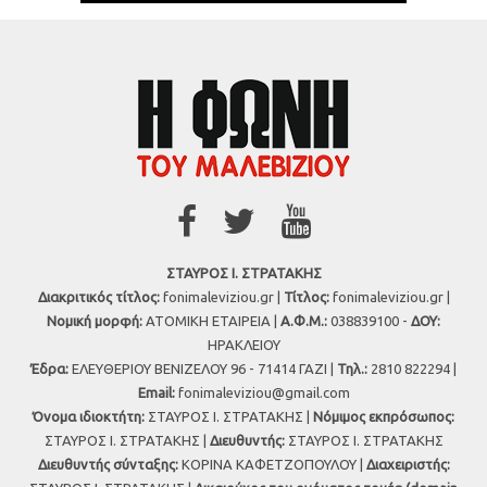
ΣΤΑΥΡΟΣ Ι. ΣΤΡΑΤΑΚΗΣ
Διακριτικός τίτλος:
fonimaleviziou.gr |
Τίτλος:
fonimaleviziou.gr |
Νομική μορφή:
ΑΤΟΜΙΚΗ ΕΤΑΙΡΕΙΑ |
Α.Φ.Μ.:
038839100 -
ΔΟΥ:
ΗΡΑΚΛΕΙΟΥ
Έδρα:
ΕΛΕΥΘΕΡΙΟΥ ΒΕΝΙΖΕΛΟΥ 96 - 71414 ΓΑΖΙ |
Τηλ.:
2810 822294 |
Εmail:
fonimaleviziou@gmail.com
Όνομα ιδιοκτήτη:
ΣΤΑΥΡΟΣ Ι. ΣΤΡΑΤΑΚΗΣ |
Νόμιμος εκπρόσωπος:
ΣΤΑΥΡΟΣ Ι. ΣΤΡΑΤΑΚΗΣ |
Διευθυντής:
ΣΤΑΥΡΟΣ Ι. ΣΤΡΑΤΑΚΗΣ
Διευθυντής σύνταξης:
ΚΟΡΙΝΑ ΚΑΦΕΤΖΟΠΟΥΛΟΥ |
Διαχειριστής: