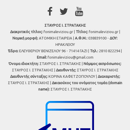
ΣΤΑΥΡΟΣ Ι. ΣΤΡΑΤΑΚΗΣ
Διακριτικός τίτλος:
fonimaleviziou.gr |
Τίτλος:
fonimaleviziou.gr |
Νομική μορφή:
ΑΤΟΜΙΚΗ ΕΤΑΙΡΕΙΑ |
Α.Φ.Μ.:
038839100 -
ΔΟΥ:
ΗΡΑΚΛΕΙΟΥ
Έδρα:
ΕΛΕΥΘΕΡΙΟΥ ΒΕΝΙΖΕΛΟΥ 96 - 71414 ΓΑΖΙ |
Τηλ.:
2810 822294 |
Εmail:
fonimaleviziou@gmail.com
Όνομα ιδιοκτήτη:
ΣΤΑΥΡΟΣ Ι. ΣΤΡΑΤΑΚΗΣ |
Νόμιμος εκπρόσωπος:
ΣΤΑΥΡΟΣ Ι. ΣΤΡΑΤΑΚΗΣ |
Διευθυντής:
ΣΤΑΥΡΟΣ Ι. ΣΤΡΑΤΑΚΗΣ
Διευθυντής σύνταξης:
ΚΟΡΙΝΑ ΚΑΦΕΤΖΟΠΟΥΛΟΥ |
Διαχειριστής:
ΣΤΑΥΡΟΣ Ι. ΣΤΡΑΤΑΚΗΣ |
Δικαιούχος του ονόματος τομέα (domain
name):
ΣΤΑΥΡΟΣ Ι. ΣΤΡΑΤΑΚΗΣ