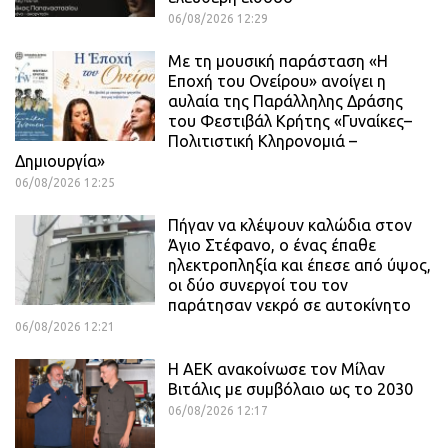
06/08/2026 12:29
Με τη μουσική παράσταση «Η
Εποχή του Ονείρου» ανοίγει η
αυλαία της Παράλληλης Δράσης
του Φεστιβάλ Κρήτης «Γυναίκες–
Πολιτιστική Κληρονομιά –
Δημιουργία»
06/08/2026 12:25
Πήγαν να κλέψουν καλώδια στον
Άγιο Στέφανο, ο ένας έπαθε
ηλεκτροπληξία και έπεσε από ύψος,
οι δύο συνεργοί του τον
παράτησαν νεκρό σε αυτοκίνητο
06/08/2026 12:21
H ΑΕΚ ανακοίνωσε τον Μίλαν
Βιτάλις με συμβόλαιο ως το 2030
06/08/2026 12:17