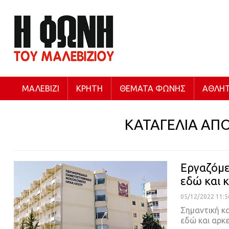
ΜΑΛΕΒΊΖΙ
ΚΡΉΤΗ
ΘΈΜΑΤΑ ΦΩΝΉΣ
ΑΘΛΗΤ
ΚΑΤΑΓΕΛΙΑ ΑΠ
Εργαζόμε
εδώ και 
05/12/2022 11:5
Σημαντική κ
εδώ και αρκ