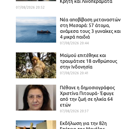
Κρήτη και Λινοπεράματα
07/08/2026 20:52
Νέα αποβίβαση μεταναστών
στη Μεσαρά: 57 άτομα,
ανάμεσα τους 3 γυναίκες και
4 μικρά παιδιά
07/08/2026 20:44
Μαϊμού επιτέθηκε και
τραυμάτισε 18 ανθρώπους
στην Ινδονησία
07/08/2026 20:41
Πέθανε η δημοσιογράφος
Χριστίνα Πιτουρά- Έφυγε
από την ζωή σε ηλικία 64
ετών
07/08/2026 20:37
Εκδήλωση για την 82η
Επέτειο της Μεγάλης