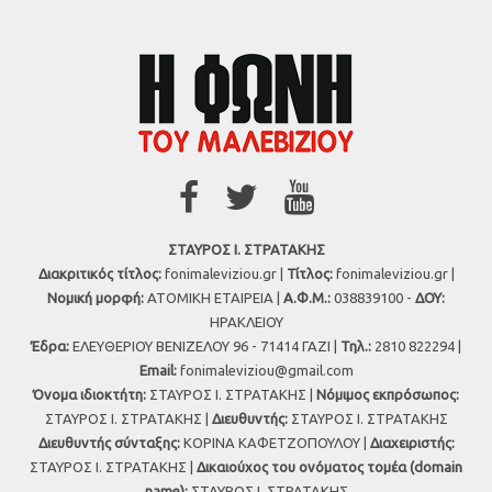
ΣΤΑΥΡΟΣ Ι. ΣΤΡΑΤΑΚΗΣ
Διακριτικός τίτλος:
fonimaleviziou.gr |
Τίτλος:
fonimaleviziou.gr |
Νομική μορφή:
ΑΤΟΜΙΚΗ ΕΤΑΙΡΕΙΑ |
Α.Φ.Μ.:
038839100 -
ΔΟΥ:
ΗΡΑΚΛΕΙΟΥ
Έδρα:
ΕΛΕΥΘΕΡΙΟΥ ΒΕΝΙΖΕΛΟΥ 96 - 71414 ΓΑΖΙ |
Τηλ.:
2810 822294 |
Εmail:
fonimaleviziou@gmail.com
Όνομα ιδιοκτήτη:
ΣΤΑΥΡΟΣ Ι. ΣΤΡΑΤΑΚΗΣ |
Νόμιμος εκπρόσωπος:
ΣΤΑΥΡΟΣ Ι. ΣΤΡΑΤΑΚΗΣ |
Διευθυντής:
ΣΤΑΥΡΟΣ Ι. ΣΤΡΑΤΑΚΗΣ
Διευθυντής σύνταξης:
ΚΟΡΙΝΑ ΚΑΦΕΤΖΟΠΟΥΛΟΥ |
Διαχειριστής:
ΣΤΑΥΡΟΣ Ι. ΣΤΡΑΤΑΚΗΣ |
Δικαιούχος του ονόματος τομέα (domain
name):
ΣΤΑΥΡΟΣ Ι. ΣΤΡΑΤΑΚΗΣ