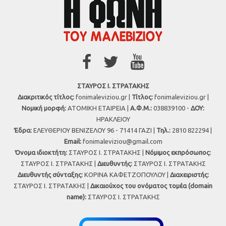
ΣΤΑΥΡΟΣ Ι. ΣΤΡΑΤΑΚΗΣ
Διακριτικός τίτλος:
fonimaleviziou.gr |
Τίτλος:
fonimaleviziou.gr |
Νομική μορφή:
ΑΤΟΜΙΚΗ ΕΤΑΙΡΕΙΑ |
Α.Φ.Μ.:
038839100 -
ΔΟΥ:
ΗΡΑΚΛΕΙΟΥ
Έδρα:
ΕΛΕΥΘΕΡΙΟΥ ΒΕΝΙΖΕΛΟΥ 96 - 71414 ΓΑΖΙ |
Τηλ.:
2810 822294 |
Εmail:
fonimaleviziou@gmail.com
Όνομα ιδιοκτήτη:
ΣΤΑΥΡΟΣ Ι. ΣΤΡΑΤΑΚΗΣ |
Νόμιμος εκπρόσωπος:
ΣΤΑΥΡΟΣ Ι. ΣΤΡΑΤΑΚΗΣ |
Διευθυντής:
ΣΤΑΥΡΟΣ Ι. ΣΤΡΑΤΑΚΗΣ
Διευθυντής σύνταξης:
ΚΟΡΙΝΑ ΚΑΦΕΤΖΟΠΟΥΛΟΥ |
Διαχειριστής:
ΣΤΑΥΡΟΣ Ι. ΣΤΡΑΤΑΚΗΣ |
Δικαιούχος του ονόματος τομέα (domain
name):
ΣΤΑΥΡΟΣ Ι. ΣΤΡΑΤΑΚΗΣ