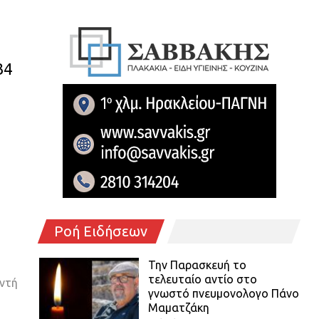
34
Ροή Ειδήσεων
Την Παρασκευή το
τελευταίο αντίο στο
υντή
γνωστό πνευμονολογο Πάνο
Μαματζάκη