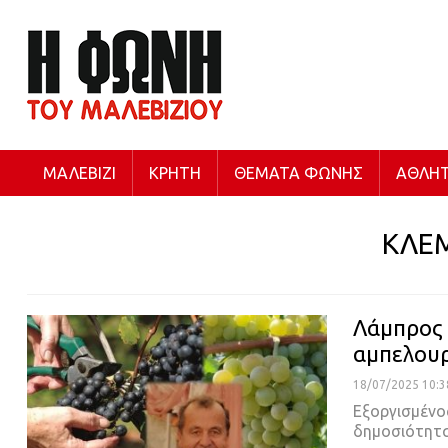
ΜΑΛΕΒΊΖΙ
ΚΡΉΤΗ
ΘΈΜΑΤΑ ΦΩΝΉΣ
ΑΘΛΗΤ
ΚΛΕ
Λάμπρος 
αμπελουρ
18/07/2025 10:3
Εξοργισμένο
δημοσιότητ