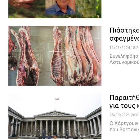
Πιάστηκα
σφαγμένα
11/03/2024 18:2
Συνελήφθησα
Αστυνομικο
Παραιτήθ
για τους
25/08/2023 20:0
Ο Χάρτγουιγ
του Βρετανι