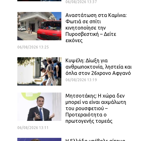
06/08/2026 13:37
Αναστάτωση στα Καμίνια:
Φωτιά σε σπίτι
κινητοποίησε την
Πυροσβεστική – Δείτε
εικόνες
06/08/2026 13:25
Κυψέλη: Δίωξη για
ανθρωποκτονία, ληστεία και
όπλα στον 26χρονο Αφγανό
06/08/2026 13:19
Μητσοτάκης: Η χώρα δεν
μπορεί να είναι αιχμάλωτη
του ρουσφετιού –
Προτεραιότητα ο
πρωτογενής τομεάς
06/08/2026 13:11
Η Ελλάδα υπέβαλε αίτημα