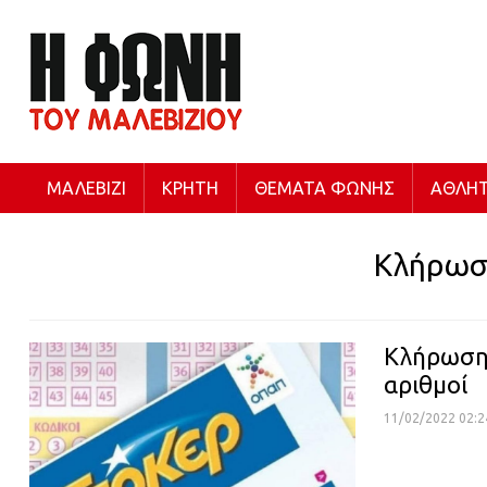
ΜΑΛΕΒΊΖΙ
ΚΡΉΤΗ
ΘΈΜΑΤΑ ΦΩΝΉΣ
ΑΘΛΗΤ
Κλήρωσ
Κλήρωση 
αριθμοί
11/02/2022 02:2