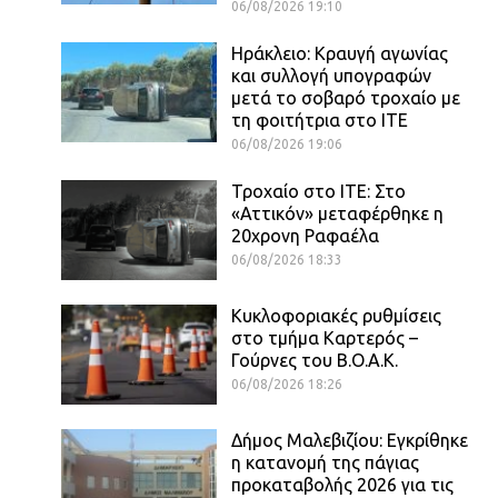
06/08/2026 19:10
Ηράκλειο: Κραυγή αγωνίας
και συλλογή υπογραφών
μετά το σοβαρό τροχαίο με
τη φοιτήτρια στο ΙΤΕ
06/08/2026 19:06
Τροχαίο στο ΙΤΕ: Στο
«Αττικόν» μεταφέρθηκε η
20χρονη Ραφαέλα
06/08/2026 18:33
Κυκλοφοριακές ρυθμίσεις
στο τμήμα Καρτερός –
Γούρνες του Β.Ο.Α.Κ.
06/08/2026 18:26
Δήμος Μαλεβιζίου: Εγκρίθηκε
η κατανομή της πάγιας
προκαταβολής 2026 για τις