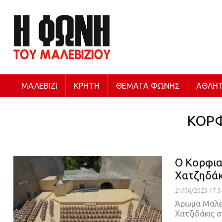
ΜΑΛΕΒΊΖΙ
ΚΡΉΤΗ
ΘΈΜΑΤΑ ΦΩΝΉΣ
ΑΘΛΗΤ
ΚΟΡ
Ο Κορφια
Χατζηδάκ
21/06/2023 17:3
Άρωμα Μαλεβ
Χατζιδάκις 