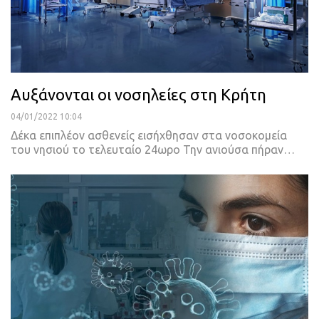
Αυξάνονται οι νοσηλείες στη Κρήτη
04/01/2022 10:04
Δέκα επιπλέον ασθενείς εισήχθησαν στα νοσοκομεία
του νησιού το τελευταίο 24ωρο
Την ανιούσα πήραν
…