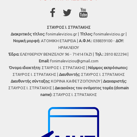
ΣΤΑΥΡΟΣ Ι. ΣΤΡΑΤΑΚΗΣ
Διακριτικός τίτλος:
fonimaleviziou.gr |
Τίτλος:
fonimaleviziou.gr |
Νομική μορφή:
ΑΤΟΜΙΚΗ ΕΤΑΙΡΕΙΑ |
Α.Φ.Μ.:
038839100 -
ΔΟΥ:
ΗΡΑΚΛΕΙΟΥ
Έδρα:
ΕΛΕΥΘΕΡΙΟΥ ΒΕΝΙΖΕΛΟΥ 96 - 71414 ΓΑΖΙ |
Τηλ.:
2810 822294 |
Εmail:
fonimaleviziou@gmail.com
Όνομα ιδιοκτήτη:
ΣΤΑΥΡΟΣ Ι. ΣΤΡΑΤΑΚΗΣ |
Νόμιμος εκπρόσωπος:
ΣΤΑΥΡΟΣ Ι. ΣΤΡΑΤΑΚΗΣ |
Διευθυντής:
ΣΤΑΥΡΟΣ Ι. ΣΤΡΑΤΑΚΗΣ
Διευθυντής σύνταξης:
ΚΟΡΙΝΑ ΚΑΦΕΤΖΟΠΟΥΛΟΥ |
Διαχειριστής:
ΣΤΑΥΡΟΣ Ι. ΣΤΡΑΤΑΚΗΣ |
Δικαιούχος του ονόματος τομέα (domain
name):
ΣΤΑΥΡΟΣ Ι. ΣΤΡΑΤΑΚΗΣ