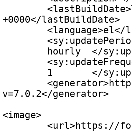
	<lastBuildDate>Tue, 31 Jan 2023 07:54:39 
+0000</lastBuildDate>

	<language>el</language>

	<sy:updatePeriod>

	hourly	</sy:updatePeriod>

	<sy:updateFrequency>

	1	</sy:updateFrequency>

	<generator>https://wordpress.org/?
v=7.0.2</generator>

<image>

	<url>https://fonimaleviziou.gr/wp-