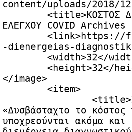
content/uploads/2018/12
	<title>ΚΟΣΤΟΣ ΔΙΕΝΕΡΓΕΙΑΣ ΔΙΑΓΝΩΣΤΙΚΟΥ 
ΕΛΕΓΧΟΥ COVID Archives 
	<link>https://fonimaleviziou.gr/tag/kostos
-dienergeias-diagnostik
	<width>32</width>

	<height>32</height>

</image> 

	<item>

		<title>Σωκράτης Βαρδάκης: 
«Δυσβάσταχτο το κόστος 
υποχρεούνται ακόμα και 
διενέργεια διαγνωστικού