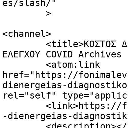
es/slash/"

	>

<channel>

	<title>ΚΟΣΤΟΣ ΔΙΕΝΕΡΓΕΙΑΣ ΔΙΑΓΝΩΣΤΙΚΟΥ 
ΕΛΕΓΧΟΥ COVID Archives 
	<atom:link 
href="https://fonimalev
dienergeias-diagnostiko
rel="self" type="applic
	<link>https://fonimaleviziou.gr/tag/kostos
-dienergeias-diagnostik
	<description></description>
