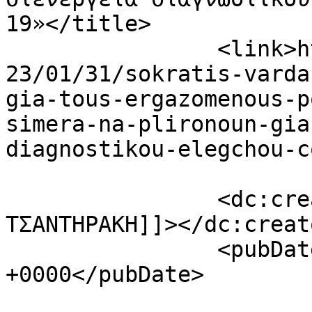
19»</title>

		<link>https://fonimaleviziou.gr/20
23/01/31/sokratis-varda
gia-tous-ergazomenous-p
simera-na-plironoun-gia
diagnostikou-elegchou-c
		<dc:creator><![CDATA[ΛΙΤΣΑ 
ΤΣΑΝΤΗΡΑΚΗ]]></dc:creato
		<pubDate>Tue, 31 Jan 2023 07:54:37 
+0000</pubDate>

				<catego