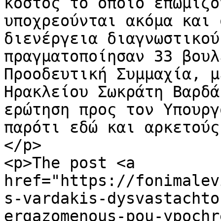
κόστος το οποίο επωμίζο
υποχρεούνται ακόμα και 
διενέργεια διαγνωστικού
πραγματοποίησαν 33 βουλ
Προοδευτική Συμμαχία, μ
Ηρακλείου Σωκράτη Βαρδά
ερώτηση προς τον Υπουργ
παρότι εδώ και αρκετούς
</p>

<p>The post <a 
href="https://fonimalev
s-vardakis-dysvastachto
ergazomenous-pou-ypochr