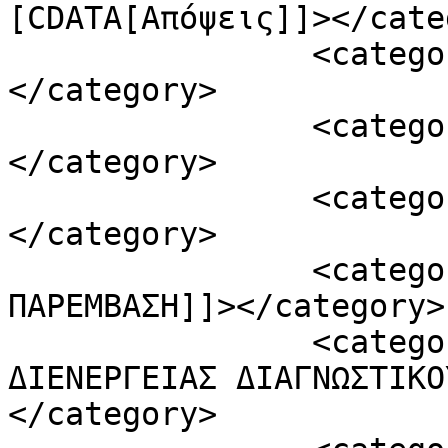
[CDATA[Απόψεις]]></cate
		<category><![CDATA[Ελλάδα]]>
</category>

		<category><![CDATA[Ροή ειδήσεων]]>
</category>

		<category><![CDATA[ΚΟΙΝΟΒ]]>
</category>

		<category><![CDATA[ΚΟΙΝΟΒΟΥΛΕΥΤΙΚΗ 
ΠΑΡΕΜΒΑΣΗ]]></category>

		<category><![CDATA[ΚΟΣΤΟΣ 
ΔΙΕΝΕΡΓΕΙΑΣ ΔΙΑΓΝΩΣΤΙΚΟ
</category>
