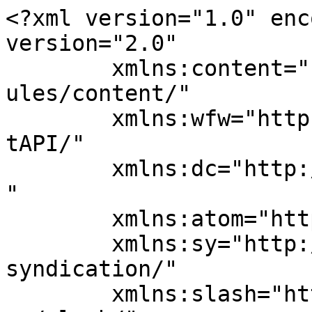
<?xml version="1.0" enc
version="2.0"

	xmlns:content="http://purl.org/rss/1.0/mod
ules/content/"

	xmlns:wfw="http://wellformedweb.org/Commen
tAPI/"

	xmlns:dc="http://purl.org/dc/elements/1.1/
"

	xmlns:atom="http://www.w3.org/2005/Atom"

	xmlns:sy="http://purl.org/rss/1.0/modules/
syndication/"

	xmlns:slash="http://purl.org/rss/1.0/modul