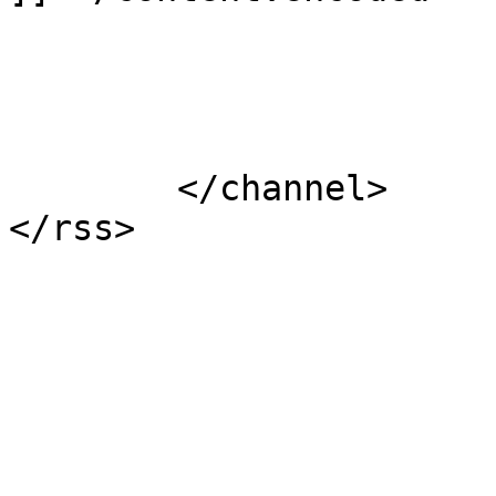
			</item>
	</channel>
