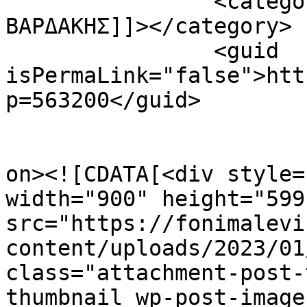
		<category><![CDATA[ΣΩΚΡΑΤΗΣ 
ΒΑΡΔΑΚΗΣ]]></category>

		<guid 
isPermaLink="false">htt
p=563200</guid>

					<de
on><![CDATA[<div style=
width="900" height="599"
src="https://fonimalevi
content/uploads/2023/01
class="attachment-post-
thumbnail wp-post-image