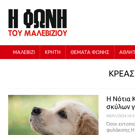
ΜΑΛΕΒΊΖΙ
ΚΡΉΤΗ
ΘΈΜΑΤΑ ΦΩΝΉΣ
ΑΘΛΗΤ
ΚΡΕΑΣ
Η Νότια 
σκύλων γ
09/01/2024 10:5
Όσοι εντοπι
φυλάκισης 