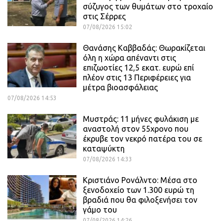
σύζυγος των θυμάτων στο τροχαίο
στις Σέρρες
07/08/2026 15:02
Θανάσης Καββαδάς: Θωρακίζεται
όλη η χώρα απέναντι στις
επιζωοτίες 12,5 εκατ. ευρώ επί
πλέον στις 13 Περιφέρειες για
μέτρα βιοασφάλειας
07/08/2026 14:53
Μυστράς: 11 μήνες φυλάκιση με
αναστολή στον 55χρονο που
έκρυβε τον νεκρό πατέρα του σε
καταψύκτη
07/08/2026 14:33
Κριστιάνο Ρονάλντο: Μέσα στο
ξενοδοχείο των 1.300 ευρώ τη
βραδιά που θα φιλοξενήσει τον
γάμο του
07/08/2026 14:26