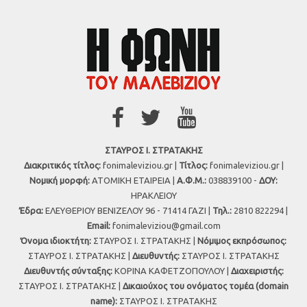
ΣΤΑΥΡΟΣ Ι. ΣΤΡΑΤΑΚΗΣ
Διακριτικός τίτλος:
fonimaleviziou.gr |
Τίτλος:
fonimaleviziou.gr |
Νομική μορφή:
ΑΤΟΜΙΚΗ ΕΤΑΙΡΕΙΑ |
Α.Φ.Μ.:
038839100 -
ΔΟΥ:
ΗΡΑΚΛΕΙΟΥ
Έδρα:
ΕΛΕΥΘΕΡΙΟΥ ΒΕΝΙΖΕΛΟΥ 96 - 71414 ΓΑΖΙ |
Τηλ.:
2810 822294 |
Εmail:
fonimaleviziou@gmail.com
Όνομα ιδιοκτήτη:
ΣΤΑΥΡΟΣ Ι. ΣΤΡΑΤΑΚΗΣ |
Νόμιμος εκπρόσωπος:
ΣΤΑΥΡΟΣ Ι. ΣΤΡΑΤΑΚΗΣ |
Διευθυντής:
ΣΤΑΥΡΟΣ Ι. ΣΤΡΑΤΑΚΗΣ
Διευθυντής σύνταξης:
ΚΟΡΙΝΑ ΚΑΦΕΤΖΟΠΟΥΛΟΥ |
Διαχειριστής:
ΣΤΑΥΡΟΣ Ι. ΣΤΡΑΤΑΚΗΣ |
Δικαιούχος του ονόματος τομέα (domain
name):
ΣΤΑΥΡΟΣ Ι. ΣΤΡΑΤΑΚΗΣ