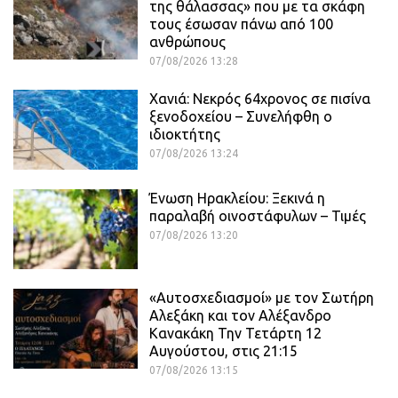
της θάλασσας» που με τα σκάφη
τους έσωσαν πάνω από 100
ανθρώπους
07/08/2026 13:28
Χανιά: Νεκρός 64χρονος σε πισίνα
ξενοδοχείου – Συνελήφθη ο
ιδιοκτήτης
07/08/2026 13:24
Ένωση Ηρακλείου: Ξεκινά η
παραλαβή οινοστάφυλων – Τιμές
07/08/2026 13:20
«Αυτοσχεδιασμοί» με τον Σωτήρη
Αλεξάκη και τον Αλέξανδρο
Κανακάκη Την Τετάρτη 12
Αυγούστου, στις 21:15
07/08/2026 13:15