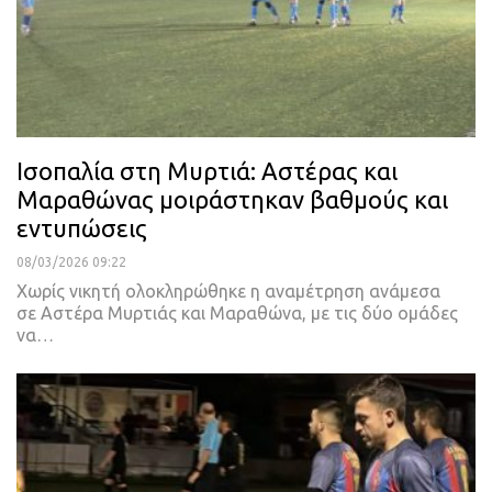
Ισοπαλία στη Μυρτιά: Αστέρας και
Μαραθώνας μοιράστηκαν βαθμούς και
εντυπώσεις
08/03/2026 09:22
Χωρίς νικητή ολοκληρώθηκε η αναμέτρηση ανάμεσα
σε Αστέρα Μυρτιάς και Μαραθώνα, με τις δύο ομάδες
να…