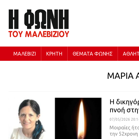
ΜΑΛΕΒΊΖΙ
ΚΡΉΤΗ
ΘΈΜΑΤΑ ΦΩΝΉΣ
ΑΘΛΗΤ
ΜΑΡΙΑ
Η δικηγό
πνοή στη
07/05/2026 20:1
Μοιραίες ήτα
την 52χρονη