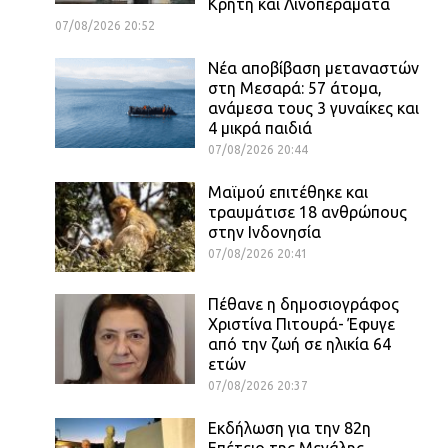
Κρήτη και Λινοπεράματα
07/08/2026 20:52
Νέα αποβίβαση μεταναστών
στη Μεσαρά: 57 άτομα,
ανάμεσα τους 3 γυναίκες και
4 μικρά παιδιά
07/08/2026 20:44
Μαϊμού επιτέθηκε και
τραυμάτισε 18 ανθρώπους
στην Ινδονησία
07/08/2026 20:41
Πέθανε η δημοσιογράφος
Χριστίνα Πιτουρά- Έφυγε
από την ζωή σε ηλικία 64
ετών
07/08/2026 20:37
Εκδήλωση για την 82η
Επέτειο της Μεγάλης