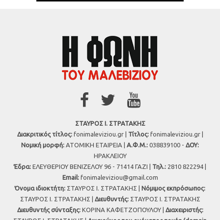
ΣΤΑΥΡΟΣ Ι. ΣΤΡΑΤΑΚΗΣ
Διακριτικός τίτλος:
fonimaleviziou.gr |
Τίτλος:
fonimaleviziou.gr |
Νομική μορφή:
ΑΤΟΜΙΚΗ ΕΤΑΙΡΕΙΑ |
Α.Φ.Μ.:
038839100 -
ΔΟΥ:
ΗΡΑΚΛΕΙΟΥ
Έδρα:
ΕΛΕΥΘΕΡΙΟΥ ΒΕΝΙΖΕΛΟΥ 96 - 71414 ΓΑΖΙ |
Τηλ.:
2810 822294 |
Εmail:
fonimaleviziou@gmail.com
Όνομα ιδιοκτήτη:
ΣΤΑΥΡΟΣ Ι. ΣΤΡΑΤΑΚΗΣ |
Νόμιμος εκπρόσωπος:
ΣΤΑΥΡΟΣ Ι. ΣΤΡΑΤΑΚΗΣ |
Διευθυντής:
ΣΤΑΥΡΟΣ Ι. ΣΤΡΑΤΑΚΗΣ
Διευθυντής σύνταξης:
ΚΟΡΙΝΑ ΚΑΦΕΤΖΟΠΟΥΛΟΥ |
Διαχειριστής: