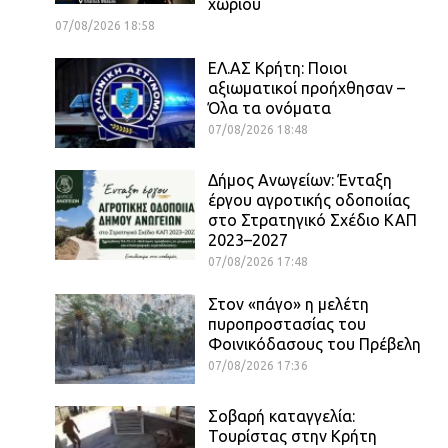
χωριού
07/08/2026 18:58
ΕΛ.ΑΣ Κρήτη: Ποιοι
αξιωματικοί προήχθησαν –
Όλα τα ονόματα
07/08/2026 18:48
Δήμος Ανωγείων: Ένταξη
έργου αγροτικής οδοποιίας
στο Στρατηγικό Σχέδιο ΚΑΠ
2023–2027
07/08/2026 17:48
Στον «πάγο» η μελέτη
πυροπροστασίας του
Φοινικόδασους του Πρέβελη
07/08/2026 17:36
Σοβαρή καταγγελία:
Τουρίστας στην Κρήτη