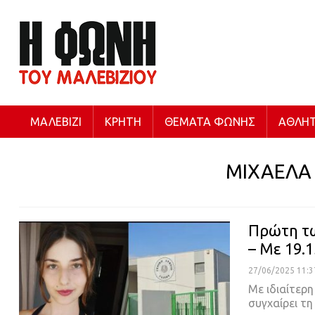
ΜΑΛΕΒΊΖΙ
ΚΡΉΤΗ
ΘΈΜΑΤΑ ΦΩΝΉΣ
ΑΘΛΗΤ
ΜΙΧΑΕΛΑ
Πρώτη τω
– Με 19.
27/06/2025 11:3
Με ιδιαίτερ
συγχαίρει τ