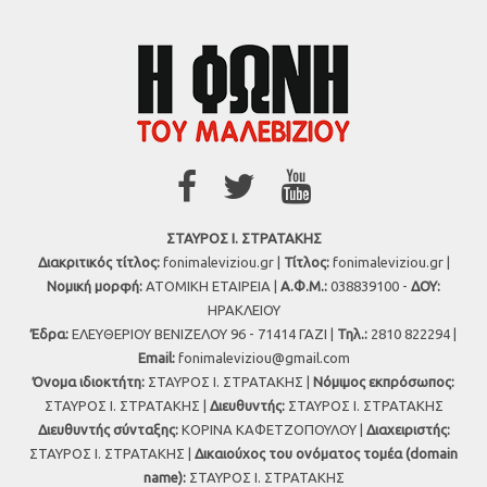
ΣΤΑΥΡΟΣ Ι. ΣΤΡΑΤΑΚΗΣ
Διακριτικός τίτλος:
fonimaleviziou.gr |
Τίτλος:
fonimaleviziou.gr |
Νομική μορφή:
ΑΤΟΜΙΚΗ ΕΤΑΙΡΕΙΑ |
Α.Φ.Μ.:
038839100 -
ΔΟΥ:
ΗΡΑΚΛΕΙΟΥ
Έδρα:
ΕΛΕΥΘΕΡΙΟΥ ΒΕΝΙΖΕΛΟΥ 96 - 71414 ΓΑΖΙ |
Τηλ.:
2810 822294 |
Εmail:
fonimaleviziou@gmail.com
Όνομα ιδιοκτήτη:
ΣΤΑΥΡΟΣ Ι. ΣΤΡΑΤΑΚΗΣ |
Νόμιμος εκπρόσωπος:
ΣΤΑΥΡΟΣ Ι. ΣΤΡΑΤΑΚΗΣ |
Διευθυντής:
ΣΤΑΥΡΟΣ Ι. ΣΤΡΑΤΑΚΗΣ
Διευθυντής σύνταξης:
ΚΟΡΙΝΑ ΚΑΦΕΤΖΟΠΟΥΛΟΥ |
Διαχειριστής:
ΣΤΑΥΡΟΣ Ι. ΣΤΡΑΤΑΚΗΣ |
Δικαιούχος του ονόματος τομέα (domain
name):
ΣΤΑΥΡΟΣ Ι. ΣΤΡΑΤΑΚΗΣ