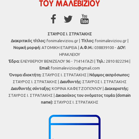
ΣΤΑΥΡΟΣ Ι. ΣΤΡΑΤΑΚΗΣ
Διακριτικός τίτλος:
fonimaleviziou.gr |
Τίτλος:
fonimaleviziou.gr |
Νομική μορφή:
ΑΤΟΜΙΚΗ ΕΤΑΙΡΕΙΑ |
Α.Φ.Μ.:
038839100 -
ΔΟΥ:
ΗΡΑΚΛΕΙΟΥ
Έδρα:
ΕΛΕΥΘΕΡΙΟΥ ΒΕΝΙΖΕΛΟΥ 96 - 71414 ΓΑΖΙ |
Τηλ.:
2810 822294 |
Εmail:
fonimaleviziou@gmail.com
Όνομα ιδιοκτήτη:
ΣΤΑΥΡΟΣ Ι. ΣΤΡΑΤΑΚΗΣ |
Νόμιμος εκπρόσωπος:
ΣΤΑΥΡΟΣ Ι. ΣΤΡΑΤΑΚΗΣ |
Διευθυντής:
ΣΤΑΥΡΟΣ Ι. ΣΤΡΑΤΑΚΗΣ
Διευθυντής σύνταξης:
ΚΟΡΙΝΑ ΚΑΦΕΤΖΟΠΟΥΛΟΥ |
Διαχειριστής:
ΣΤΑΥΡΟΣ Ι. ΣΤΡΑΤΑΚΗΣ |
Δικαιούχος του ονόματος τομέα (domain
name):
ΣΤΑΥΡΟΣ Ι. ΣΤΡΑΤΑΚΗΣ