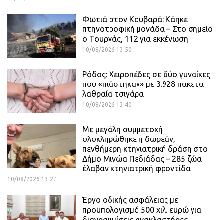
Φωτιά στον Κουβαρά: Κάηκε
πτηνοτροφική μονάδα – Στο σημείο
ο Τουρνάς, 112 για εκκένωση
10/08/2026 13:50
Ρόδος: Χειροπέδες σε δύο γυναίκες
που «πιάστηκαν» με 3.928 πακέτα
λαθραία τσιγάρα
10/08/2026 13:40
Με μεγάλη συμμετοχή
ολοκληρώθηκε η δωρεάν,
πενθήμερη κτηνιατρική δράση στο
Δήμο Μινώα Πεδιάδας – 285 ζώα
έλαβαν κτηνιατρική φροντίδα
10/08/2026 13:27
Έργο οδικής ασφάλειας με
προϋπολογισμό 500 χιλ. ευρώ για
διαγραμμίσεις ανακλαστήρες