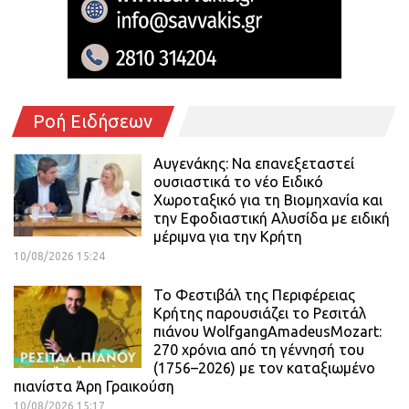
Ροή Ειδήσεων
Αυγενάκης: Να επανεξεταστεί
ουσιαστικά το νέο Ειδικό
Χωροταξικό για τη Βιομηχανία και
την Εφοδιαστική Αλυσίδα με ειδική
μέριμνα για την Κρήτη
10/08/2026 15:24
Το Φεστιβάλ της Περιφέρειας
Κρήτης παρουσιάζει το Ρεσιτάλ
πιάνου WolfgangAmadeusMozart:
270 χρόνια από τη γέννησή του
(1756–2026) με τον καταξιωμένο
πιανίστα Άρη Γραικούση
10/08/2026 15:17