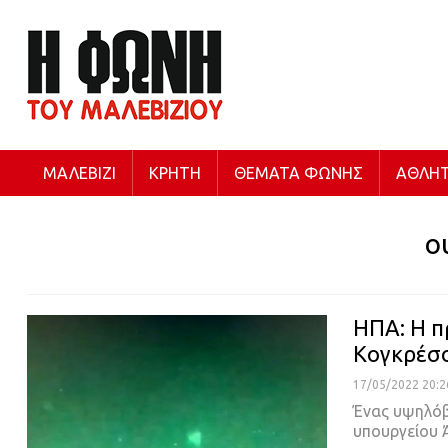
ΜΑΛΕΒΊΖΙ
ΚΡΉΤΗ
ΘΈΜΑΤΑ ΦΩΝΉΣ
ΑΘΛΗΤ
ο
ΗΠΑ: Η π
Κογκρέσο
17/05/2022 20:2
Ένας υψηλό
υπουργείου 