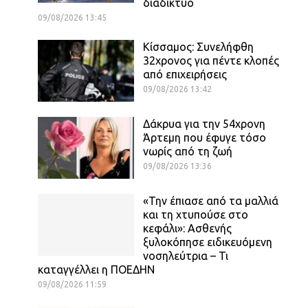
διαδίκτυο
09/08/2026 13:45
Κίσσαμος: Συνελήφθη
32χρονος για πέντε κλοπές
από επιχειρήσεις
09/08/2026 13:42
Δάκρυα για την 54χρονη
Άρτεμη που έφυγε τόσο
νωρίς από τη ζωή
09/08/2026 13:36
«Την έπιασε από τα μαλλιά
και τη χτυπούσε στο
κεφάλι»: Ασθενής
ξυλοκόπησε ειδικευόμενη
νοσηλεύτρια – Τι
καταγγέλλει η ΠΟΕΔΗΝ
09/08/2026 11:59