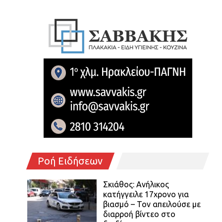
Ροή Ειδήσεων
Σκιάθος: Ανήλικος
κατήγγειλε 17χρονο για
βιασμό – Τον απειλούσε με
διαρροή βίντεο στο