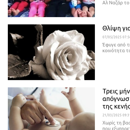
Αλ Ναζάρ τ
Θλίψη γι
07/05/2025 07:5
Έφυγε από τη
κοινότητα 
Τρεις μή
απόγνωση
της κενή
21/03/2025 09:3
Χωρίς τη βασ
που εξυπηρε