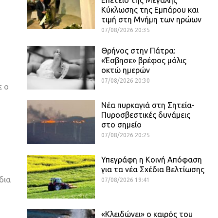
Κύκλωσης της Εμπάρου και
τιμή στη Μνήμη των ηρώων
07/08/2026 20:35
Θρήνος στην Πάτρα:
«Έσβησε» βρέφος μόλις
οκτώ ημερών
07/08/2026 20:30
ε ο
Νέα πυρκαγιά στη Σητεία-
Πυροσβεστικές δυνάμεις
στο σημείο
07/08/2026 20:25
Υπεγράφη η Κοινή Απόφαση
για τα νέα Σχέδια Βελτίωσης
δια
07/08/2026 19:41
«Κλειδώνει» ο καιρός του