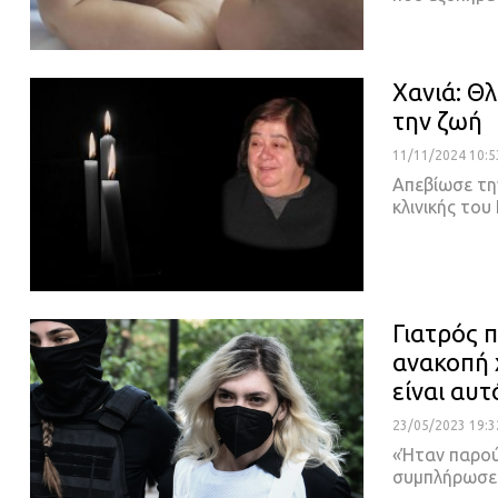
Χανιά: Θ
την ζωή
11/11/2024 10:5
Απεβίωσε την
κλινικής το
Γιατρός π
ανακοπή 
είναι αυτ
23/05/2023 19:3
«Ήταν παρού
συμπλήρωσε 