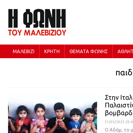
ΜΑΛΕΒΊΖΙ
ΚΡΉΤΗ
ΘΈΜΑΤΑ ΦΩΝΉΣ
ΑΘΛΗΤ
παιδ
Στην Ιταλ
Παλαιστί
βομβαρδ
31/05/2025 20:4
Ο Αδάμ, το 