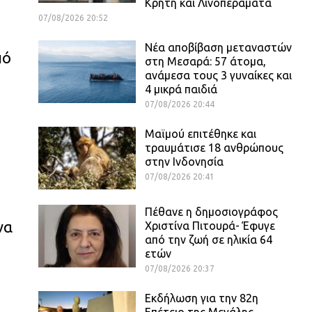
Κρήτη και Λινοπεράματα
07/08/2026 20:52
Νέα αποβίβαση μεταναστών
πό
στη Μεσαρά: 57 άτομα,
ανάμεσα τους 3 γυναίκες και
4 μικρά παιδιά
07/08/2026 20:44
Μαϊμού επιτέθηκε και
τραυμάτισε 18 ανθρώπους
στην Ινδονησία
07/08/2026 20:41
Πέθανε η δημοσιογράφος
να
Χριστίνα Πιτουρά- Έφυγε
από την ζωή σε ηλικία 64
ετών
07/08/2026 20:37
Εκδήλωση για την 82η
Επέτειο της Μεγάλης