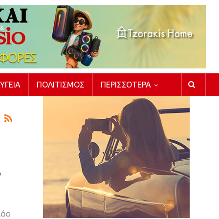
ΥΓΕΊΑ
ΠΟΛΙΤΙΣΜΌΣ
ΠΕΡΙΣΣΌΤΕΡΑ
ό
λάα