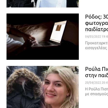
Ρόδος: 3
φωτογραφ
παιδίατρ
04/05/2022 19:4
Προκαταρκτι
εισαγγελέας 
Ρούλα Πι
στην παι
20/04/2022 20:4
Η Ρούλα Πισπ
με σπασμούς