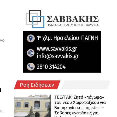
όνο
Ροή Ειδήσεων
η
ΤΕΕ/ΤΑΚ: Ζητά «πάγωμα»
του νέου Χωροταξικού για
Βιομηχανία και Logistics –
υ,
Σοβαρές ενστάσεις για