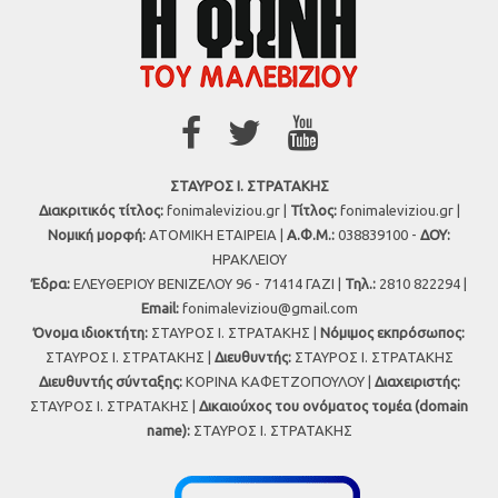
ΣΤΑΥΡΟΣ Ι. ΣΤΡΑΤΑΚΗΣ
Διακριτικός τίτλος:
fonimaleviziou.gr |
Τίτλος:
fonimaleviziou.gr |
Νομική μορφή:
ΑΤΟΜΙΚΗ ΕΤΑΙΡΕΙΑ |
Α.Φ.Μ.:
038839100 -
ΔΟΥ:
ΗΡΑΚΛΕΙΟΥ
Έδρα:
ΕΛΕΥΘΕΡΙΟΥ ΒΕΝΙΖΕΛΟΥ 96 - 71414 ΓΑΖΙ |
Τηλ.:
2810 822294 |
Εmail:
fonimaleviziou@gmail.com
Όνομα ιδιοκτήτη:
ΣΤΑΥΡΟΣ Ι. ΣΤΡΑΤΑΚΗΣ |
Νόμιμος εκπρόσωπος:
ΣΤΑΥΡΟΣ Ι. ΣΤΡΑΤΑΚΗΣ |
Διευθυντής:
ΣΤΑΥΡΟΣ Ι. ΣΤΡΑΤΑΚΗΣ
Διευθυντής σύνταξης:
ΚΟΡΙΝΑ ΚΑΦΕΤΖΟΠΟΥΛΟΥ |
Διαχειριστής:
ΣΤΑΥΡΟΣ Ι. ΣΤΡΑΤΑΚΗΣ |
Δικαιούχος του ονόματος τομέα (domain
name):
ΣΤΑΥΡΟΣ Ι. ΣΤΡΑΤΑΚΗΣ