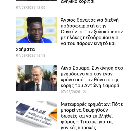
ανήλικο κορίτσι
07/08/2026 13:00
Άγριος θάνατος για διεθνή
ποδοσφαιριστή στην
Ουγκάντα: Τον ξυλοκόπησαν
με πλάκες πεζοδρομίου για
να του πάρουν κινητό και
χρήματα
07/08/2026 12:18
Λένα Σαμαρά: Συγκίνηση στο
μνημόσυνο για τον έναν
χρόνο από τον θάνατο της
κόρης του Αντώνη Σαμαρά
07/08/2026 12:11
Μεταφορές χρημάτων: Πότε
μπορεί να θεωρηθούν
δωρεές και να επιβληθεί
φόρος – Τι ισχυεί για τις
γονικές παροχές