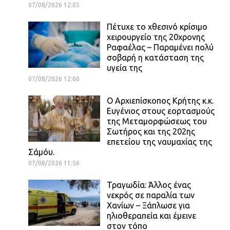
07/08/2026 12:05
Πέτυχε το χθεσινό κρίσιμο
χειρουργείο της 20χρονης
Ραφαέλας – Παραμένει πολύ
σοβαρή η κατάσταση της
υγεία της
07/08/2026 12:00
Ο Αρχιεπίσκοπος Κρήτης κ.κ.
Ευγένιος στους εορτασμούς
της Μεταμορφώσεως του
Σωτήρος και της 202ης
επετείου της ναυμαχίας της
Σάμόυ.
07/08/2026 11:56
Τραγωδία: Άλλος ένας
νεκρός σε παραλία των
Χανίων – Ξάπλωσε για
ηλιοθεραπεία και έμεινε
στον τόπο