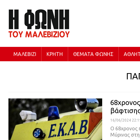
ΜΑΛΕΒΊΖΙ
ΚΡΉΤΗ
ΘΈΜΑΤΑ ΦΩΝΉΣ
ΑΘΛΗΤ
ΠΑ
68χρονος
βάφτισης
16/06/2024 22:1
Ο 68χρονος 
Μύρινας στη