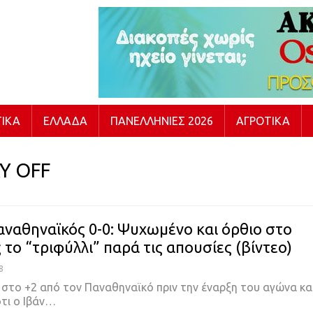
ΙΚΆ
ΕΛΛΆΔΑ
ΠΑΝΕΛΛΉΝΙΕΣ 2026
ΑΓΡΟΤΙΚΆ
Y OFF
αναθηναϊκός 0-0: Ψυχωμένο και όρθιο στο
 το “τριφύλλι” παρά τις απουσίες (βίντεο)
8
 στο +2 από τον Παναθηναϊκό πριν την έναρξη του αγώνα κα
τι ο Ιβάν
…