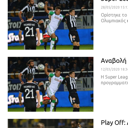
28/05/2020 15:1
Ορίστηκε το 
Ολυμπιακός 
Αναβολή 
12/03/2020 18:3
Η Super Leag
προγραμματι
Play Off