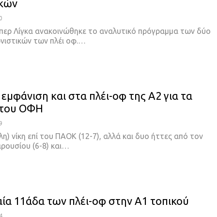
ικών
0
περ Λίγκα ανακοινώθηκε το αναλυτικό πρόγραμμα των δύο
ιστικών των πλέι οφ.
…
εμφάνιση και στα πλέι-οφ της Α2 για τα
 του ΟΦΗ
9
λη) νίκη επί του ΠΑΟΚ (12-7), αλλά και δυο ήττες από τον
ρουσίου (6-8) και
…
ία 11άδα των πλέι-οφ στην Α1 τοπικού
4