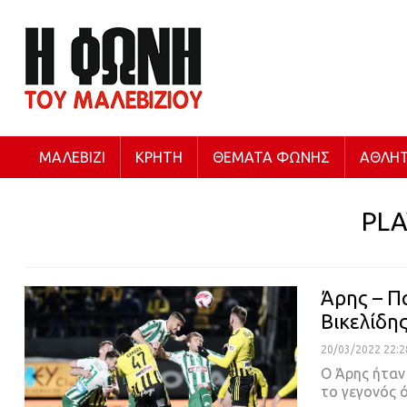
ΜΑΛΕΒΊΖΙ
ΚΡΉΤΗ
ΘΈΜΑΤΑ ΦΩΝΉΣ
ΑΘΛΗΤ
PLA
Άρης – Π
Βικελίδης
20/03/2022 22:2
Ο Άρης ήταν
το γεγονός ό