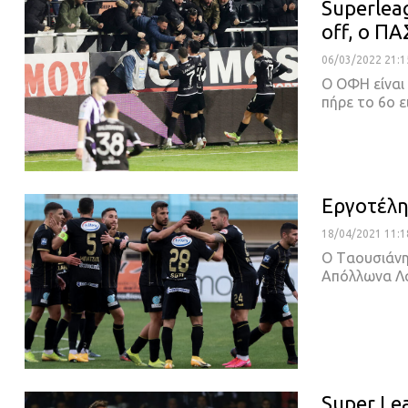
Superlea
off, ο ΠΑ
06/03/2022 21:1
Ο ΟΦΗ είναι
πήρε το 6ο ε
Εργοτέλης
18/04/2021 11:1
O Tαουσιάνη
Απόλλωνα Λ
Super Le