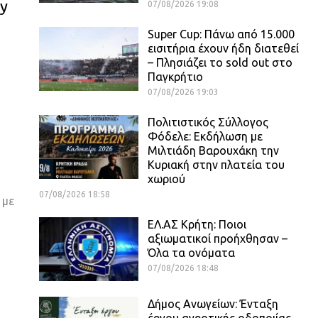
ay
07/08/2026 19:08
Super Cup: Πάνω από 15.000
εισιτήρια έχουν ήδη διατεθεί
– Πλησιάζει το sold out στο
Παγκρήτιο
07/08/2026 19:03
Πολιτιστικός Σύλλογος
Φόδελε: Εκδήλωση με
Μιλτιάδη Βαρουχάκη την
Κυριακή στην πλατεία του
χωριού
07/08/2026 18:58
 με
ΕΛ.ΑΣ Κρήτη: Ποιοι
αξιωματικοί προήχθησαν –
Όλα τα ονόματα
07/08/2026 18:48
Δήμος Ανωγείων: Ένταξη
έργου αγροτικής οδοποιίας