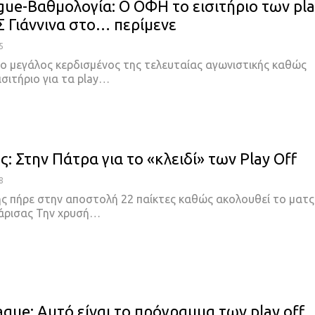
gue-Βαθμολογία: Ο OΦΗ το εισιτήριο των pl
Σ Γιάννινα στο… περίμενε
5
 ο μεγάλος κερδισμένος της τελευταίας αγωνιστικής καθώς
ισιτήριο για τα play
…
: Στην Πάτρα για το «κλειδί» των Play Off
8
ς πήρε στην αποστολή 22 παίκτες καθώς ακολουθεί το ματς
άρισας
Την χρυσή
…
ague: Αυτό είναι το πρόγραμμα των play off