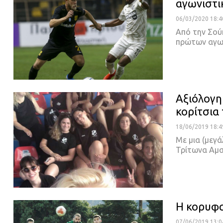
αγωνιστ
06/03/2020 18:4
Από την Σού
πρώτων αγων
Αξιόλογη 
κορίτσια
18/06/2019 18:4
Με μια (μεγά
Τρίτωνα Αμα
Η κορυφα
07/06/2019 13:0