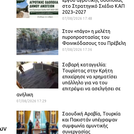
στο Στρατηγικό Σχέδιο ΚΑΠ
2023–2027
07/08/2026 17:48
Στον «πάγο» η μελέτη
πυροπροστασίας του
Φοινικόδασους του Πρέβελη
07/08/2026 17:36
Σοβαρή καταγγελία:
Τουρίστας στην Κρήτη
επιχείρησε να χρηματίσει
υπάλληλο για να του
επιτρέψει να ασελγήσει σε
ανήλικη
07/08/2026 17:29
Σαουδική Αραβία, Τουρκία
και Πακιστάν υπέγραψαν
συμφωνία αμυντικής
ων
συνεργασίας