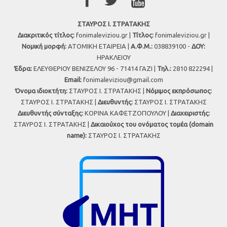
ΣΤΑΥΡΟΣ Ι. ΣΤΡΑΤΑΚΗΣ
Διακριτικός τίτλος:
fonimaleviziou.gr |
Τίτλος:
fonimaleviziou.gr |
Νομική μορφή:
ΑΤΟΜΙΚΗ ΕΤΑΙΡΕΙΑ |
Α.Φ.Μ.:
038839100 -
ΔΟΥ:
ΗΡΑΚΛΕΙΟΥ
Έδρα:
ΕΛΕΥΘΕΡΙΟΥ ΒΕΝΙΖΕΛΟΥ 96 - 71414 ΓΑΖΙ |
Τηλ.:
2810 822294 |
Εmail:
fonimaleviziou@gmail.com
Όνομα ιδιοκτήτη:
ΣΤΑΥΡΟΣ Ι. ΣΤΡΑΤΑΚΗΣ |
Νόμιμος εκπρόσωπος:
ΣΤΑΥΡΟΣ Ι. ΣΤΡΑΤΑΚΗΣ |
Διευθυντής:
ΣΤΑΥΡΟΣ Ι. ΣΤΡΑΤΑΚΗΣ
Διευθυντής σύνταξης:
ΚΟΡΙΝΑ ΚΑΦΕΤΖΟΠΟΥΛΟΥ |
Διαχειριστής:
ΣΤΑΥΡΟΣ Ι. ΣΤΡΑΤΑΚΗΣ |
Δικαιούχος του ονόματος τομέα (domain
name):
ΣΤΑΥΡΟΣ Ι. ΣΤΡΑΤΑΚΗΣ