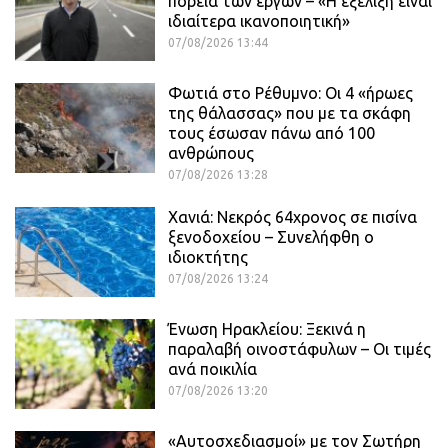
πορεία των έργων – «Η εξέλιξη είναι
ιδιαίτερα ικανοποιητική»
07/08/2026 13:44
Φωτιά στο Ρέθυμνο: Οι 4 «ήρωες
της θάλασσας» που με τα σκάφη
τους έσωσαν πάνω από 100
ανθρώπους
07/08/2026 13:28
Χανιά: Νεκρός 64χρονος σε πισίνα
ξενοδοχείου – Συνελήφθη ο
ιδιοκτήτης
07/08/2026 13:24
Ένωση Ηρακλείου: Ξεκινά η
παραλαβή οινοστάφυλων – Οι τιμές
ανά ποικιλία
07/08/2026 13:20
«Αυτοσχεδιασμοί» με τον Σωτήρη