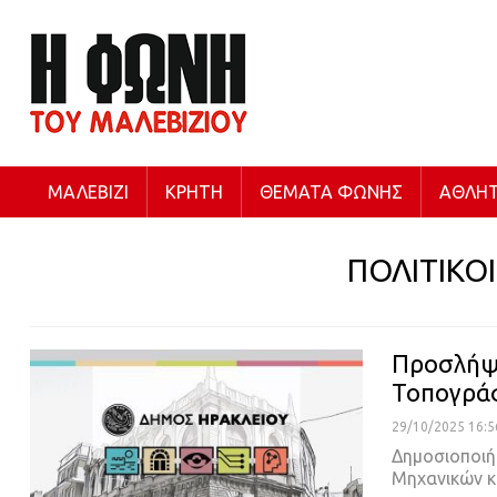
ΜΑΛΕΒΊΖΙ
ΚΡΉΤΗ
ΘΈΜΑΤΑ ΦΩΝΉΣ
ΑΘΛΗΤ
ΠΟΛΙΤΙΚΟ
Προσλήψε
Τοπογρά
29/10/2025 16:5
Δημοσιοποι
Μηχανικών κ